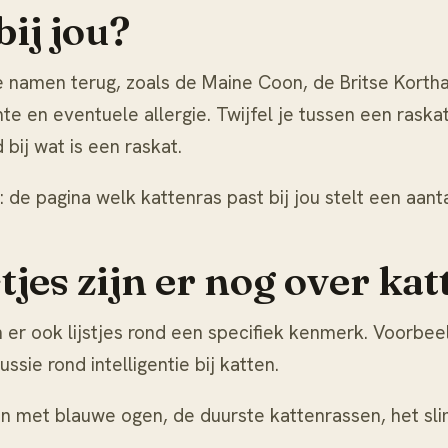
ij jou?
de namen terug, zoals de Maine Coon, de Britse Korth
mte en eventuele allergie. Twijfel je tussen een raska
 bij
wat is een raskat
.
e: de pagina
welk kattenras past bij jou
stelt een aanta
tjes zijn er nog over ka
 er ook lijstjes rond een specifiek kenmerk. Voorbe
ssie rond intelligentie bij katten.
en met blauwe ogen
,
de duurste kattenrassen
,
het sl