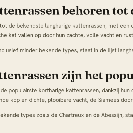
ttenrassen behoren tot 
ot de bekendste langharige kattenrassen, met een di
che kat
vallen op door hun zachte, volle vacht en rust
nclusief minder bekende types, staat in de lijst
langh
tenrassen zijn het popu
de populairste kortharige kattenrassen, dankzij hun
n ronde kop en dichte, plooibare vacht, de Siamees do
bekende types zoals de Chartreux en de Abessijn, staa