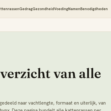
ttenrassen
Gedrag
Gezondheid
Voeding
Namen
Benodigdheden
verzicht van alle
gedeeld naar vachtlengte, formaat en uiterlijk, van
hynx. Deze pagina bundelt alle kattenrassen per