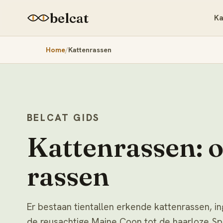
belcat
Ka
Home
Kattenrassen
BELCAT GIDS
Kattenrassen: o
rassen
Er bestaan tientallen erkende kattenrassen, in
de reusachtige Maine Coon tot de haarloze Sp