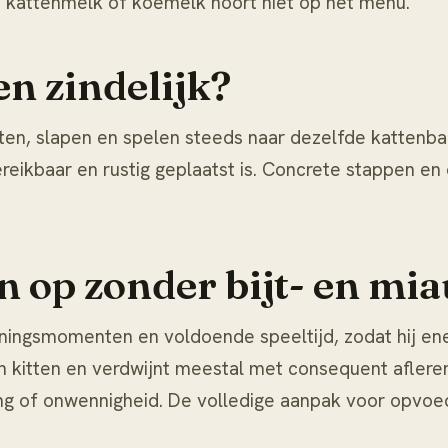
us kattenmelk of koemelk hoort niet op het menu.
en zindelijk?
eten, slapen en spelen steeds naar dezelfde kattenba
eikbaar en rustig geplaatst is. Concrete stappen en 
en op zonder bijt- en 
ainingsmomenten en voldoende speeltijd, zodat hij en
een kitten en verdwijnt meestal met consequent afler
ing of onwennigheid. De volledige aanpak voor opvoe