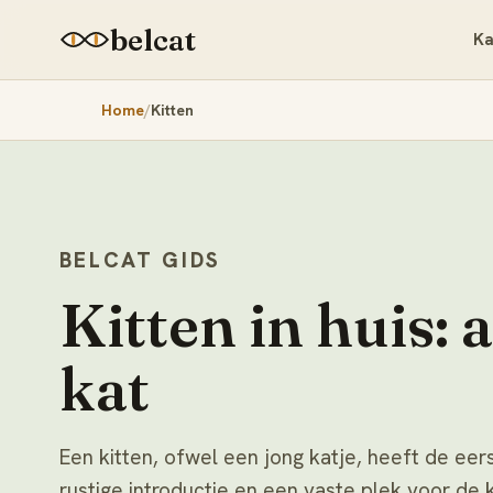
belcat
Ka
Home
Kitten
BELCAT GIDS
Kitten in huis: a
kat
Een kitten, ofwel een jong katje, heeft de ee
rustige introductie en een vaste plek voor de 