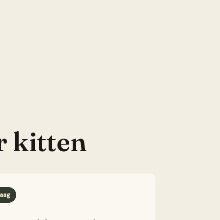
r
kitten
aag