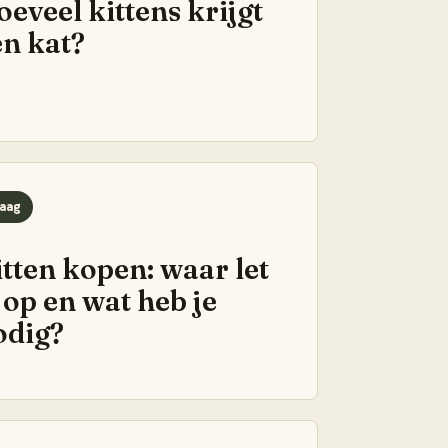
eveel kittens krijgt
en kat?
aag
itten kopen: waar let
 op en wat heb je
odig?