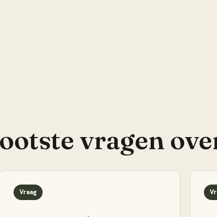
rootste vragen ove
Vraag
Vr