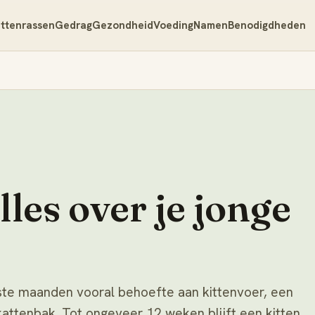
ttenrassen
Gedrag
Gezondheid
Voeding
Namen
Benodigdheden
lles over je jonge
rste maanden vooral behoefte aan kittenvoer, een
kattenbak. Tot ongeveer 12 weken blijft een kitten