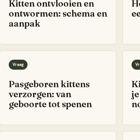
Kitten ontvlooien en
Ho
ontwormen: schema en
e
aanpak
Vraag
Vr
Pasgeboren kittens
K
verzorgen: van
je
geboorte tot spenen
n