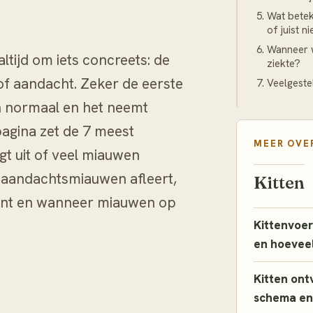
Wat betek
of juist n
Wanneer w
altijd om iets concreets: de
ziekte?
f aandacht. Zeker de eerste
Veelgeste
n normaal en het neemt
pagina zet de 7 meest
MEER OVE
t uit of veel miauwen
je aandachtsmiauwen afleert,
Kitten
kent en wanneer miauwen op
Kittenvoer
en hoevee
Kitten ont
schema en