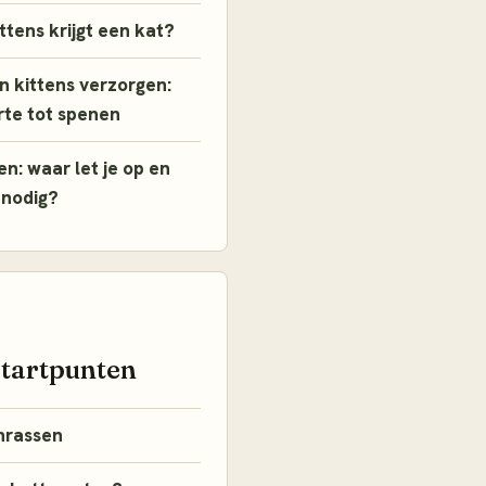
ttens krijgt een kat?
 kittens verzorgen:
rte tot spenen
en: waar let je op en
 nodig?
startpunten
nrassen