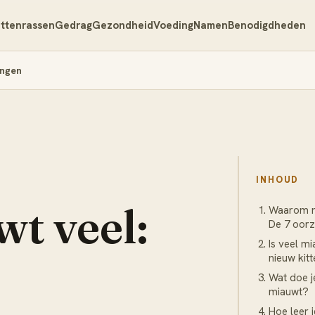
ttenrassen
Gedrag
Gezondheid
Voeding
Namen
Benodigdheden
ingen
INHOUD
t veel:
Waarom m
De 7 oor
Is veel m
nieuw kit
Wat doe je
miauwt?
Hoe leer 