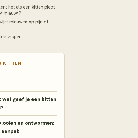
ent het als een kitten piept
iet miauwt?
ijst miauwen op pijn of
lde vragen
R
KITTEN
: wat geef je een kitten
l?
vlooien en ontwormen:
 aanpak