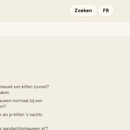
Zoeken
FR
iauwt een kitten zoveel?
zaken
iauwen normaal bij een
ten?
 als je kitten 's nachts
je aandachtsmiauwen af?