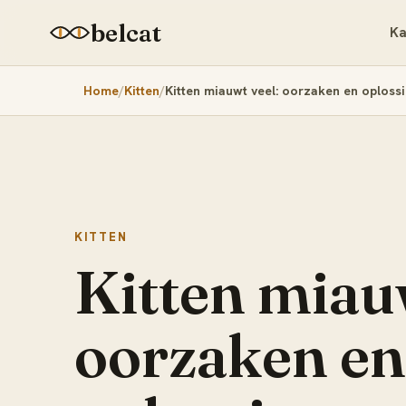
belcat
Ka
Home
Kitten
Kitten miauwt veel: oorzaken en oploss
KITTEN
Kitten miauw
oorzaken en