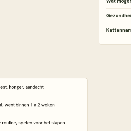
Wat mogen
Gezondhe
Kattenna
st, honger, aandacht
l, went binnen 1 a 2 weken
 routine, spelen voor het slapen