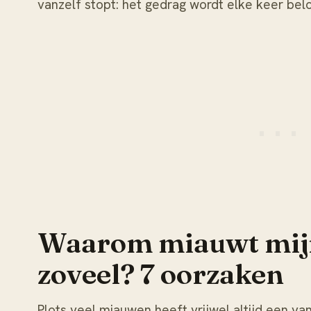
vanzelf stopt: het gedrag wordt elke keer bel
Waarom miauwt mijn
zoveel? 7 oorzaken
Plots veel miauwen heeft vrijwel altijd een va