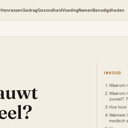
ttenrassen
Gedrag
Gezondheid
Voeding
Namen
Benodigdheden
INHOUD
auwt
Waarom mi
Waarom mi
zoveel? 
eel?
Hoe hoor 
Wanneer i
medisch s