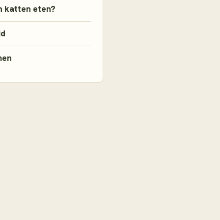
 katten eten?
id
men