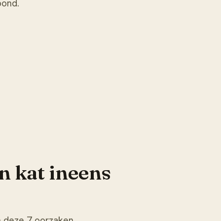
oond.
 kat ineens
n deze 7 oorzaken.