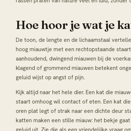
rassen praten van nature veel en luid, zonder da
Hoe hoor je wat je ka
De toon, de lengte en de lichaamstaal vertelle
hoog miauwtje met een rechtopstaande staart 
aanhoudend, dwingend miauwen bij de voerkast 
klagend of grommend miauwen betekent ongeno
geluid wijst op angst of pijn.
Kijk altijd naar het hele dier. Een kat die mi
staart omhoog wil contact of eten. Een kat die
oren plat legt of strak naar een dichte deur 
katten maken een stille miauw: het bekje gaat
geluid uit. Zie die als een vriendelijke vraag o