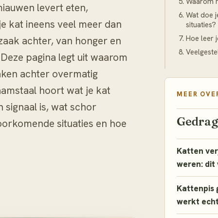
Waarom m
iauwen levert eten,
Wat doe j
e kat ineens veel meer dan
situaties?
Hoe leer 
zaak achter, van honger en
Veelgeste
e. Deze pagina legt uit waarom
aken achter overmatig
aamstaal hoort wat je kat
MEER OVE
signaal is, wat schor
Gedra
oorkomende situaties en hoe
Katten verj
weren: dit
Kattenpis 
werkt echt