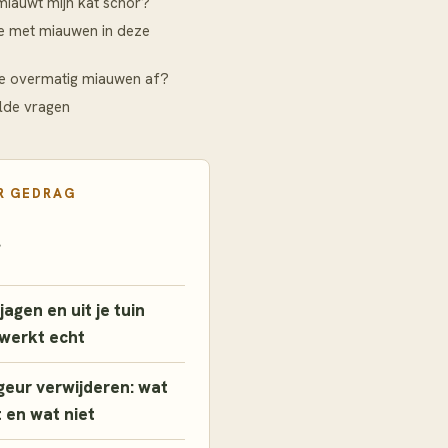
iauwt mijn kat schor?
e met miauwen in deze
je overmatig miauwen af?
lde vragen
R
GEDRAG
g
agen en uit je tuin
 werkt echt
geur verwijderen: wat
 en wat niet