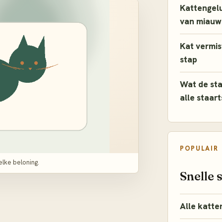
Kattengelu
van miauw 
Kat vermist
stap
Wat de sta
alle staar
POPULAIR
lke beloning.
Snelle 
Alle katte