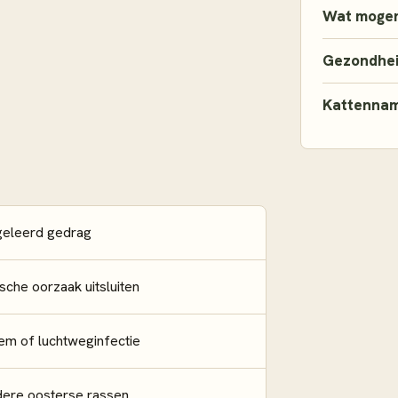
Wat mogen
Gezondhe
Kattenna
geleerd gedrag
che oorzaak uitsluiten
em of luchtweginfectie
ere oosterse rassen