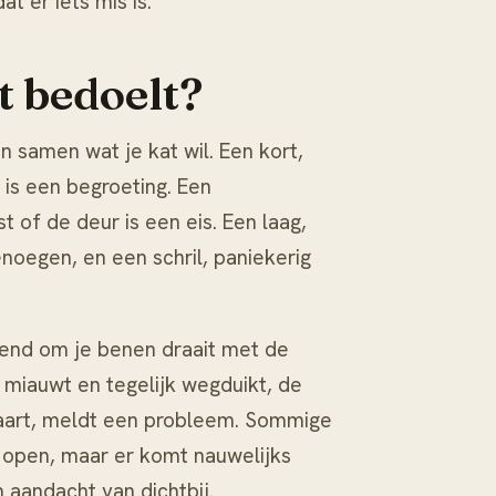
t er iets mis is.
t bedoelt?
n samen wat je kat wil. Een kort,
is een begroeting. Een
of de deur is een eis. Een laag,
egen, en een schril, paniekerig
auwend om je benen draait met de
 miauwt en tegelijk wegduikt, de
staart, meldt een probleem. Sommige
 open, maar er komt nauwelijks
m aandacht van dichtbij.