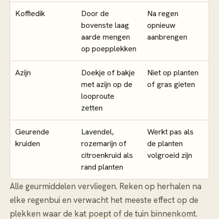
Koffiedik
Door de
Na regen
bovenste laag
opnieuw
aarde mengen
aanbrengen
op poepplekken
Azijn
Doekje of bakje
Niet op planten
met azijn op de
of gras gieten
looproute
zetten
Geurende
Lavendel,
Werkt pas als
kruiden
rozemarijn of
de planten
citroenkruid als
volgroeid zijn
rand planten
Alle geurmiddelen vervliegen. Reken op herhalen na
elke regenbui en verwacht het meeste effect op de
plekken waar de kat poept of de tuin binnenkomt.