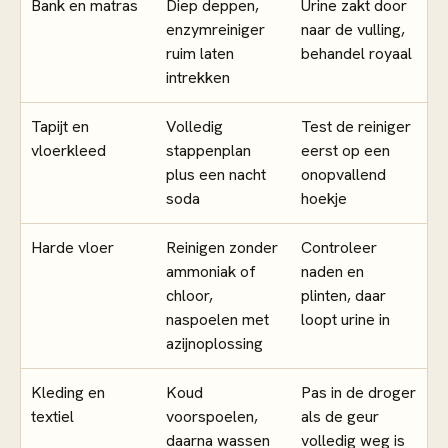
Bank en matras
Diep deppen,
Urine zakt door
enzymreiniger
naar de vulling,
ruim laten
behandel royaal
intrekken
Tapijt en
Volledig
Test de reiniger
vloerkleed
stappenplan
eerst op een
plus een nacht
onopvallend
soda
hoekje
Harde vloer
Reinigen zonder
Controleer
ammoniak of
naden en
chloor,
plinten, daar
naspoelen met
loopt urine in
azijnoplossing
Kleding en
Koud
Pas in de droger
textiel
voorspoelen,
als de geur
daarna wassen
volledig weg is