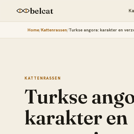
belcat
Ka
Home
Kattenrassen
Turkse angora: karakter en verz
KATTENRASSEN
Turkse ango
karakter en