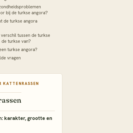
zondheidsproblemen
r bij de turkse angora?
t de turkse angora
 verschil tussen de turkse
 de turkse van?
een turkse angora?
lde vragen
R
KATTENRASSEN
rassen
: karakter, grootte en