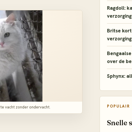
Ragdoll: k
verzorging
Britse kor
verzorging
Bengaalse 
over de b
Sphynx: al
POPULAIR
chte vacht zonder ondervacht.
Snelle 