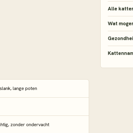
Alle katte
Wat mogen
Gezondhe
Kattenna
slank, lange poten
chtig, zonder ondervacht