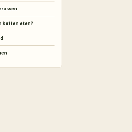
nrassen
 katten eten?
id
men