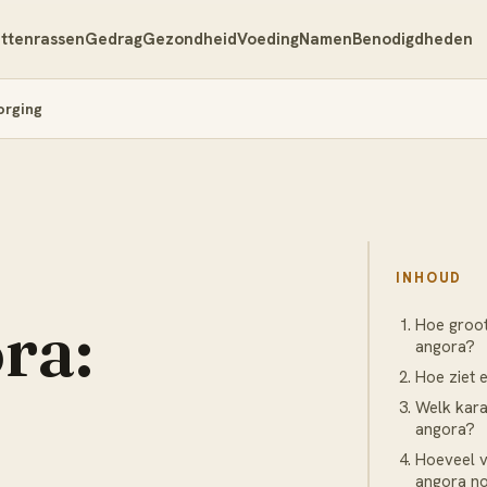
ttenrassen
Gedrag
Gezondheid
Voeding
Namen
Benodigdheden
orging
INHOUD
ra:
Hoe groot
angora?
Hoe ziet 
Welk kara
angora?
Hoeveel v
angora n