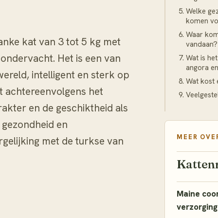
Welke ge
komen voo
Waar kom
anke kat van 3 tot 5 kg met
vandaan?
 ondervacht. Het is een van
Wat is het
angora en
ereld, intelligent en sterk op
Wat kost 
lt achtereenvolgens het
Veelgeste
arakter en de geschiktheid als
e gezondheid en
MEER OVE
gelijking met de turkse van
Katten
Maine coon
verzorging