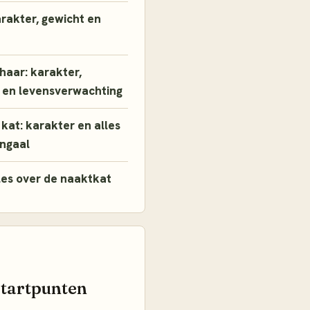
arakter, gewicht en
thaar: karakter,
 en levensverwachting
kat: karakter en alles
engaal
les over de naaktkat
startpunten