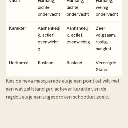
Vacht
Halflang,
Halflang,
Halflang,
dichte
dichte
weinig
ondervacht
ondervacht
ondervacht
Karakter
Aanhankelij
Aanhankelij
Zeer
k, actief,
k, actief,
volgzaam,
evenwichti
evenwichtig
rustig,
g
hangkat
Herkomst
Rusland
Rusland
Verenigde
Staten
Kies de neva masquerade als je een pointkat wilt met
een wat zelfstandiger, actiever karakter, en de
ragdoll als je een uitgesproken schootkat zoekt.