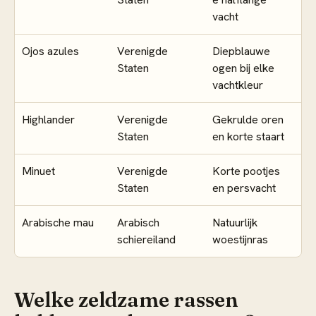
vacht
Ojos azules
Verenigde
Diepblauwe
Staten
ogen bij elke
vachtkleur
Highlander
Verenigde
Gekrulde oren
Staten
en korte staart
Minuet
Verenigde
Korte pootjes
Staten
en persvacht
Arabische mau
Arabisch
Natuurlijk
schiereiland
woestijnras
Welke zeldzame rassen