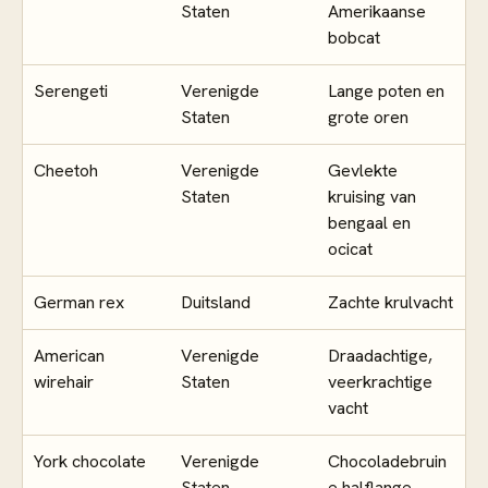
Staten
Amerikaanse
bobcat
Serengeti
Verenigde
Lange poten en
Staten
grote oren
Cheetoh
Verenigde
Gevlekte
Staten
kruising van
bengaal en
ocicat
German rex
Duitsland
Zachte krulvacht
American
Verenigde
Draadachtige,
wirehair
Staten
veerkrachtige
vacht
York chocolate
Verenigde
Chocoladebruin
Staten
e halflange