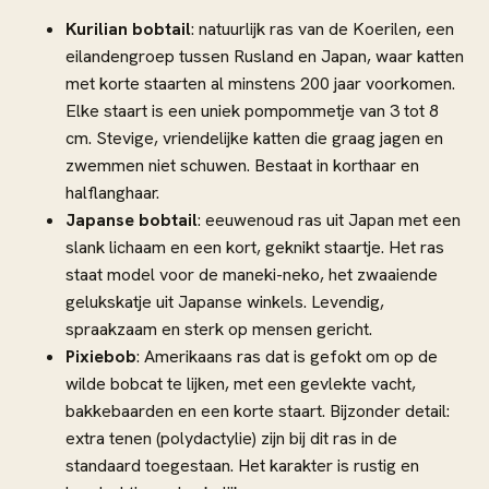
Kurilian bobtail
: natuurlijk ras van de Koerilen, een
eilandengroep tussen Rusland en Japan, waar katten
met korte staarten al minstens 200 jaar voorkomen.
Elke staart is een uniek pompommetje van 3 tot 8
cm. Stevige, vriendelijke katten die graag jagen en
zwemmen niet schuwen. Bestaat in korthaar en
halflanghaar.
Japanse bobtail
: eeuwenoud ras uit Japan met een
slank lichaam en een kort, geknikt staartje. Het ras
staat model voor de maneki-neko, het zwaaiende
gelukskatje uit Japanse winkels. Levendig,
spraakzaam en sterk op mensen gericht.
Pixiebob
: Amerikaans ras dat is gefokt om op de
wilde bobcat te lijken, met een gevlekte vacht,
bakkebaarden en een korte staart. Bijzonder detail:
extra tenen (polydactylie) zijn bij dit ras in de
standaard toegestaan. Het karakter is rustig en