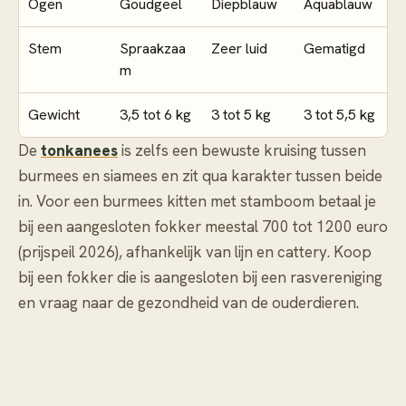
Ogen
Goudgeel
Diepblauw
Aquablauw
Stem
Spraakzaa
Zeer luid
Gematigd
m
Gewicht
3,5 tot 6 kg
3 tot 5 kg
3 tot 5,5 kg
De
tonkanees
is zelfs een bewuste kruising tussen
burmees en siamees en zit qua karakter tussen beide
in. Voor een burmees kitten met stamboom betaal je
bij een aangesloten fokker meestal 700 tot 1200 euro
(prijspeil 2026), afhankelijk van lijn en cattery. Koop
bij een fokker die is aangesloten bij een rasvereniging
en vraag naar de gezondheid van de ouderdieren.