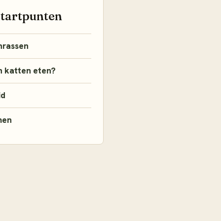
startpunten
nrassen
 katten eten?
id
men