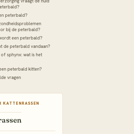
erzorging vraagt de huid
eterbald?
en peterbald?
zondheidsproblemen
r bij de peterbald?
wordt een peterbald?
t de peterbald vandaan?
 of sphynx: wat is het
een peterbald kitten?
lde vragen
R
KATTENRASSEN
rassen