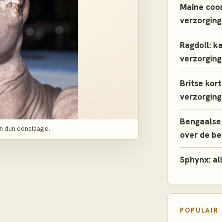
Maine coon
verzorging
Ragdoll: k
verzorging
Britse kor
verzorging
Bengaalse 
n dun donslaagje.
over de b
Sphynx: al
POPULAIR