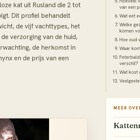
Hoeveel v
oze kat uit Rusland die 2 tot
van een p
lgt. Dit profiel behandelt
Wat eet e
Welke ge
cht, de vijf vachttypes, het
komen voo
, de verzorging van de huid,
Hoe oud 
erwachting, de herkomst in
Waar kom
hynx en de prijs van een
Peterbald
verschil?
Wat kost 
Veelgeste
MEER OVE
Katten