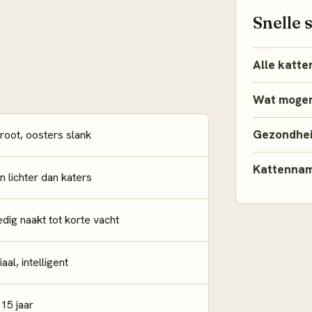
Snelle 
Alle katte
Wat mogen
Gezondhe
root, oosters slank
Kattenna
n lichter dan katers
edig naakt tot korte vacht
aal, intelligent
15 jaar