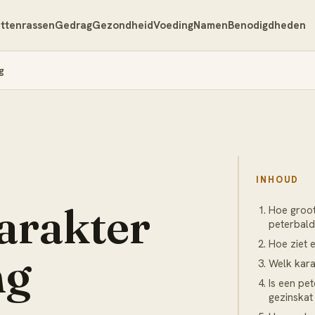
ttenrassen
Gedrag
Gezondheid
Voeding
Namen
Benodigdheden
g
INHOUD
karakter
Hoe groo
peterbal
Hoe ziet 
ng
Welk kara
Is een pet
gezinskat