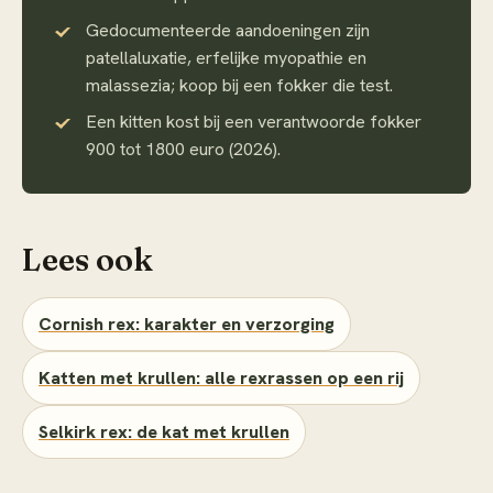
Gedocumenteerde aandoeningen zijn
patellaluxatie, erfelijke myopathie en
malassezia; koop bij een fokker die test.
Een kitten kost bij een verantwoorde fokker
900 tot 1800 euro (2026).
Lees ook
Cornish rex: karakter en verzorging
Katten met krullen: alle rexrassen op een rij
Selkirk rex: de kat met krullen