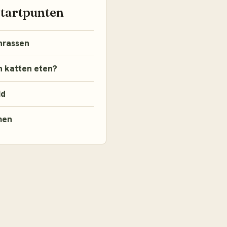
startpunten
nrassen
 katten eten?
id
men