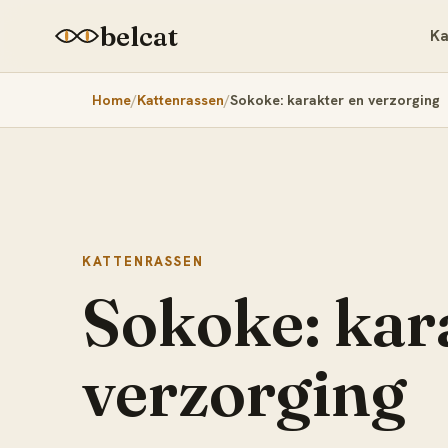
belcat
Ka
Home
Kattenrassen
Sokoke: karakter en verzorging
KATTENRASSEN
Sokoke: kar
verzorging