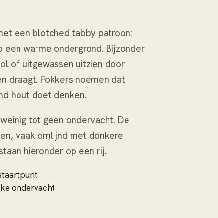
t
met een blotched tabby patroon:
op een warme ondergrond. Bijzonder
 hol of uitgewassen uitzien door
den draagt. Fokkers noemen dat
md hout doet denken.
t weinig tot geen ondervacht. De
oen, vaak omlijnd met donkere
staan hieronder op een rij.
staartpunt
kke ondervacht