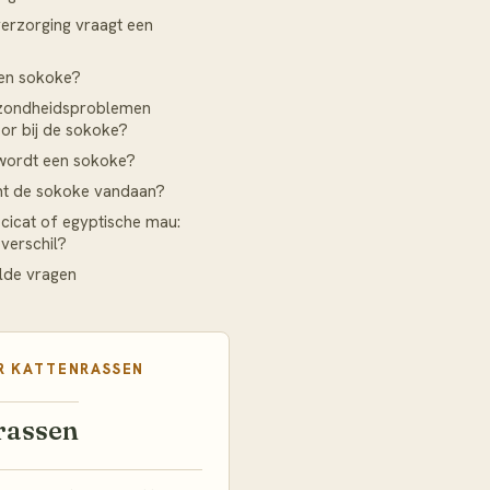
erzorging vraagt een
een sokoke?
zondheidsproblemen
or bij de sokoke?
wordt een sokoke?
t de sokoke vandaan?
cicat of egyptische mau:
 verschil?
lde vragen
R
KATTENRASSEN
rassen