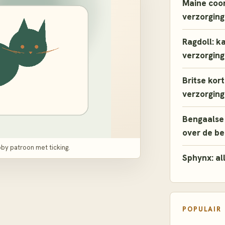
Maine coon
verzorging
Ragdoll: k
verzorging
Britse kor
verzorging
Bengaalse 
over de b
by patroon met ticking.
Sphynx: al
POPULAIR