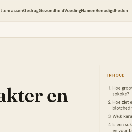
ttenrassen
Gedrag
Gezondheid
Voeding
Namen
Benodigdheden
INHOUD
akter en
Hoe groo
sokoke?
Hoe ziet 
blotched 
Welk kara
Is een so
en voor b