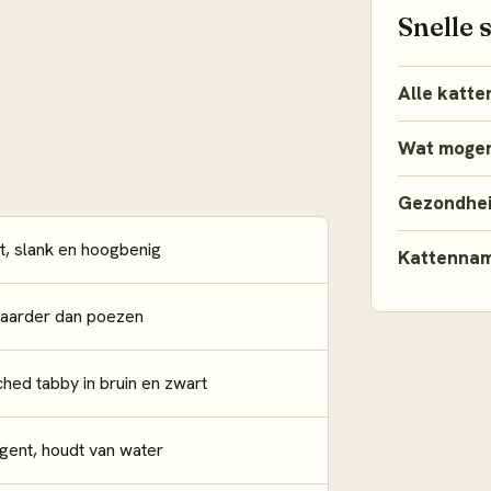
Snelle 
Alle katte
Wat mogen
Gezondhe
t, slank en hoogbenig
Kattenna
zwaarder dan poezen
ched tabby in bruin en zwart
lligent, houdt van water