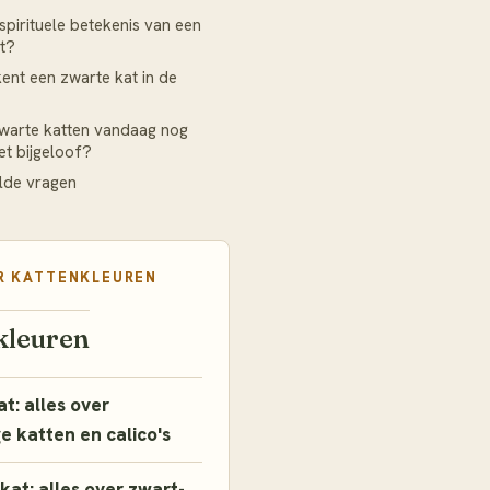
 spirituele betekenis van een
t?
ent een zwarte kat in de
warte katten vandaag nog
et bijgeloof?
lde vragen
R
KATTENKLEUREN
kleuren
at: alles over
ge katten en calico's
kat: alles over zwart-