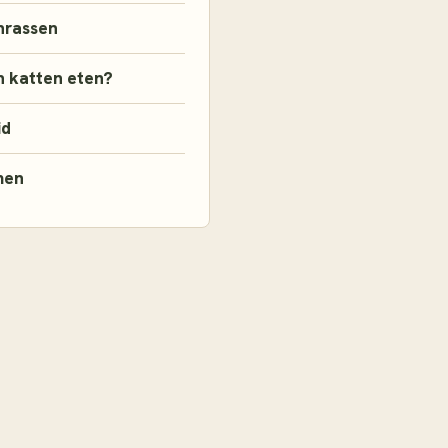
nrassen
 katten eten?
id
men