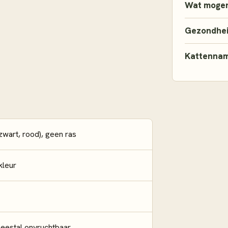
Wat mogen
Gezondhe
Kattenna
 zwart, rood), geen ras
kleur
eestal onvruchtbaar