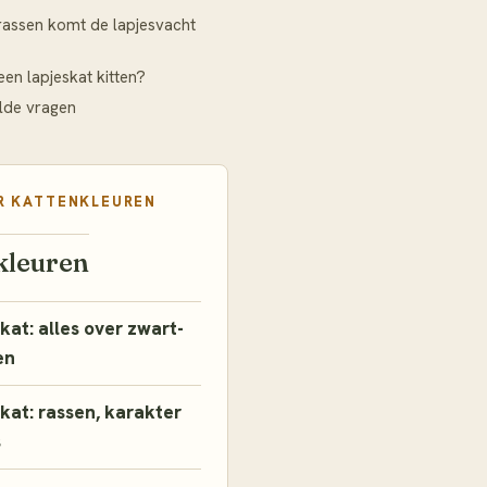
 rassen komt de lapjesvacht
een lapjeskat kitten?
lde vragen
R
KATTENKLEUREN
kleuren
kat: alles over zwart-
en
kat: rassen, karakter
s