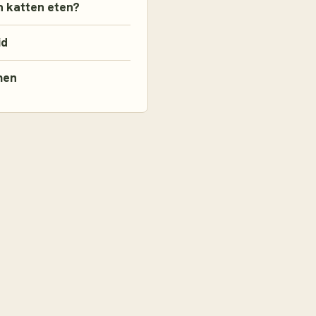
 katten eten?
id
men