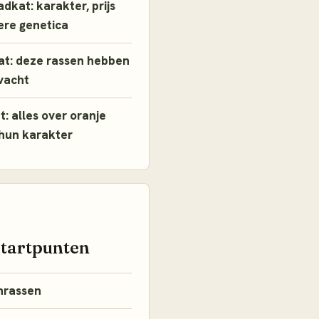
adkat: karakter, prijs
ere genetica
kat: deze rassen hebben
 vacht
t: alles over oranje
 hun karakter
startpunten
nrassen