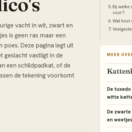
ico's
Bij welke
voor?
Wat kost 
urige vacht in wit, zwart en
Veelgeste
jes is geen ras maar een
en poes. Deze pagina legt uit
 geslacht vastligt in de
MEER OVE
an een schildpadkat, of de
Katten
rassen de tekening voorkomt
De tuxedo 
witte katt
De zwarte 
en weetje