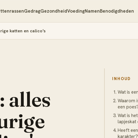
ttenrassen
Gedrag
Gezondheid
Voeding
Namen
Benodigdheden
urige katten en calico's
INHOUD
 alles
Wat is ee
Waarom is 
een poes
urige
Wat is het
lapjeskat
Heeft een
karakter