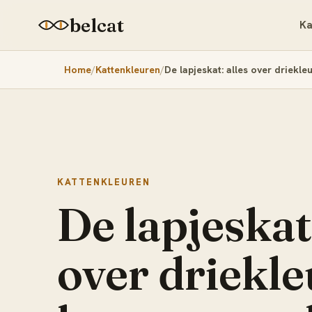
belcat
Ka
Home
Kattenkleuren
De lapjeskat: alles over driekle
KATTENKLEUREN
De lapjeskat:
over driekle