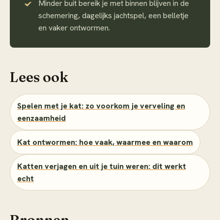
Minder buit bereik je met binnen blijven in de
schemering, dagelijks jachtspel, een belletje
en vaker ontwormen.
Lees ook
Spelen met je kat: zo voorkom je verveling en
eenzaamheid
Kat ontwormen: hoe vaak, waarmee en waarom
Katten verjagen en uit je tuin weren: dit werkt
echt
Bronnen