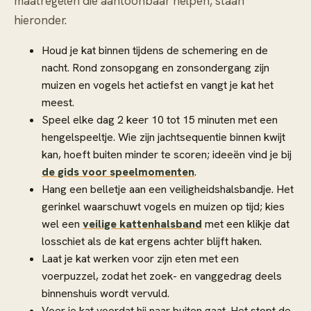
maatregelen die aantoonbaar helpen, staan
hieronder.
Houd je kat binnen tijdens de schemering en de
nacht. Rond zonsopgang en zonsondergang zijn
muizen en vogels het actiefst en vangt je kat het
meest.
Speel elke dag 2 keer 10 tot 15 minuten met een
hengelspeeltje. Wie zijn jachtsequentie binnen kwijt
kan, hoeft buiten minder te scoren; ideeën vind je bij
de gids voor speelmomenten
.
Hang een belletje aan een veiligheidshalsbandje. Het
gerinkel waarschuwt vogels en muizen op tijd; kies
wel een
veilige kattenhalsband
met een klikje dat
losschiet als de kat ergens achter blijft haken.
Laat je kat werken voor zijn eten met een
voerpuzzel, zodat het zoek- en vanggedrag deels
binnenshuis wordt vervuld.
Voer je kat voordat hij naar buiten gaat. Het stopt de