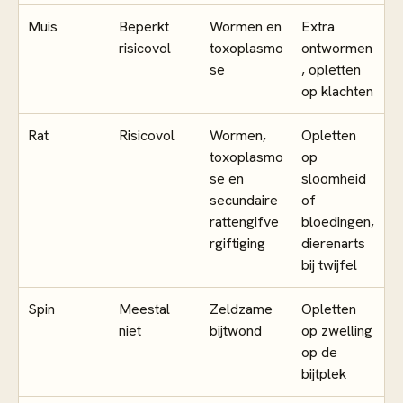
Muis
Beperkt
Wormen en
Extra
risicovol
toxoplasmo
ontwormen
se
, opletten
op klachten
Rat
Risicovol
Wormen,
Opletten
toxoplasmo
op
se en
sloomheid
secundaire
of
rattengifve
bloedingen,
rgiftiging
dierenarts
bij twijfel
Spin
Meestal
Zeldzame
Opletten
niet
bijtwond
op zwelling
op de
bijtplek