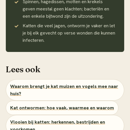
Spinnen, hagedissen, motten en krekels
geven meestal geen klachten; bacteriën en
een enkele bijtwond zijn de uitzondering.
Katten die veel jagen, ontworm je vaker en let
je bij elk gevecht op verse wonden die kunnen
infecteren.
Lees ook
Waarom brengt je kat muizen en vogels mee naar
huis?
Kat ontwormen: hoe vaak, waarmee en waarom
Vlooien bij katten: herkennen, bestrijden en
voorkomen