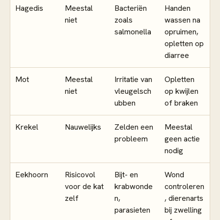
Hagedis
Meestal
Bacteriën
Handen
niet
zoals
wassen na
salmonella
opruimen,
opletten op
diarree
Mot
Meestal
Irritatie van
Opletten
niet
vleugelsch
op kwijlen
ubben
of braken
Krekel
Nauwelijks
Zelden een
Meestal
probleem
geen actie
nodig
Eekhoorn
Risicovol
Bijt- en
Wond
voor de kat
krabwonde
controleren
zelf
n,
, dierenarts
parasieten
bij zwelling