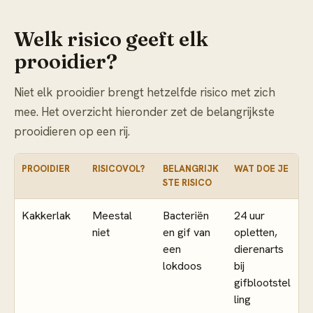
Welk risico geeft elk
prooidier?
Niet elk prooidier brengt hetzelfde risico met zich
mee. Het overzicht hieronder zet de belangrijkste
prooidieren op een rij.
PROOIDIER
RISICOVOL?
BELANGRIJK
WAT DOE JE
STE RISICO
Kakkerlak
Meestal
Bacteriën
24 uur
niet
en gif van
opletten,
een
dierenarts
lokdoos
bij
gifblootstel
ling