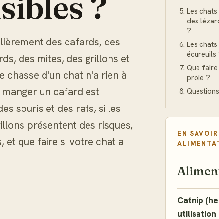
sibles ?
Les chats
des lézard
?
ulièrement des cafards, des
Les chats 
écureuils
rds, des mites, des grillons et
Que faire
de chasse d'un chat n'a rien à
proie ?
si manger un cafard est
Questions
es souris et des rats, si les
grillons présentent des risques,
EN SAVOIR
, et que faire si votre chat a
ALIMENTA
Alimen
Catnip (her
utilisation