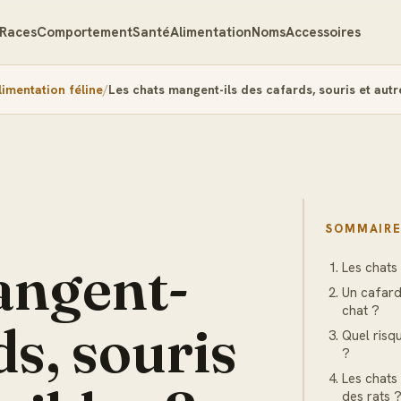
Races
Comportement
Santé
Alimentation
Noms
Accessoires
limentation féline
Les chats mangent-ils des cafards, souris et autr
SOMMAIR
angent-
Les chats
Un cafard
chat ?
ds, souris
Quel risq
?
Les chats
des rats 