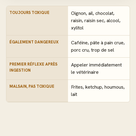
TOUJOURS TOXIQUE
Oignon, ail, chocolat,
raisin, raisin sec, alcool,
xylitol
ÉGALEMENT DANGEREUX
Caféine, pâte à pain crue,
porc cru, trop de sel
PREMIER RÉFLEXE APRÈS
Appeler immédiatement
INGESTION
le vétérinaire
MALSAIN, PAS TOXIQUE
Frites, ketchup, houmous,
lait