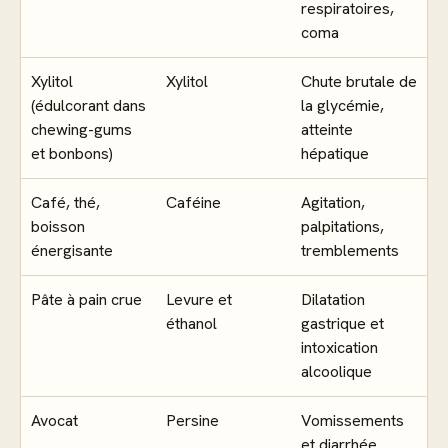
respiratoires,
coma
Xylitol
Xylitol
Chute brutale de
(édulcorant dans
la glycémie,
chewing-gums
atteinte
et bonbons)
hépatique
Café, thé,
Caféine
Agitation,
boisson
palpitations,
énergisante
tremblements
Pâte à pain crue
Levure et
Dilatation
éthanol
gastrique et
intoxication
alcoolique
Avocat
Persine
Vomissements
et diarrhée