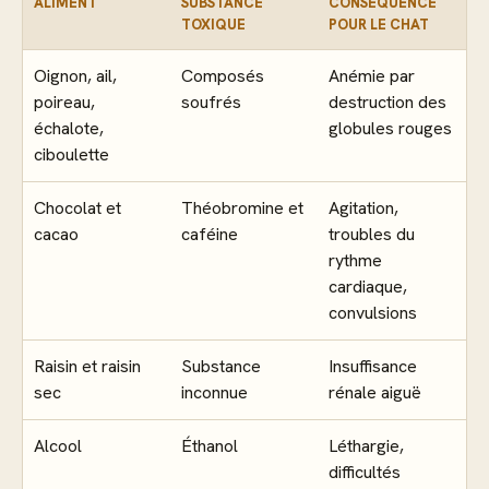
ALIMENT
SUBSTANCE
CONSÉQUENCE
TOXIQUE
POUR LE CHAT
Oignon, ail,
Composés
Anémie par
poireau,
soufrés
destruction des
échalote,
globules rouges
ciboulette
Chocolat et
Théobromine et
Agitation,
cacao
caféine
troubles du
rythme
cardiaque,
convulsions
Raisin et raisin
Substance
Insuffisance
sec
inconnue
rénale aiguë
Alcool
Éthanol
Léthargie,
difficultés