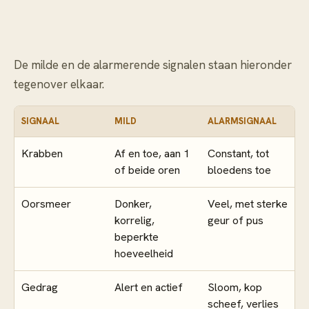
De milde en de alarmerende signalen staan hieronder
tegenover elkaar.
SIGNAAL
MILD
ALARMSIGNAAL
Krabben
Af en toe, aan 1
Constant, tot
of beide oren
bloedens toe
Oorsmeer
Donker,
Veel, met sterke
korrelig,
geur of pus
beperkte
hoeveelheid
Gedrag
Alert en actief
Sloom, kop
scheef, verlies