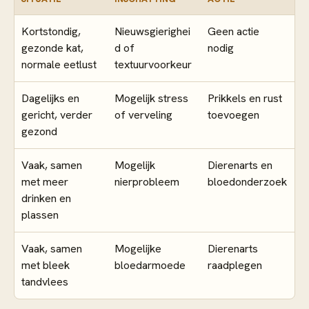
Kortstondig,
Nieuwsgierighei
Geen actie
gezonde kat,
d of
nodig
normale eetlust
textuurvoorkeur
Dagelijks en
Mogelijk stress
Prikkels en rust
gericht, verder
of verveling
toevoegen
gezond
Vaak, samen
Mogelijk
Dierenarts en
met meer
nierprobleem
bloedonderzoek
drinken en
plassen
Vaak, samen
Mogelijke
Dierenarts
met bleek
bloedarmoede
raadplegen
tandvlees