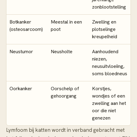
zonblootstelling
Botkanker
Meestal in een
Zwelling en
(osteosarcoom)
poot
plotselinge
kreupelheid
Neustumor
Neusholte
Aanhoudend
niezen,
neusuitvloeiing,
soms bloedneus
Oorkanker
Oorschelp of
Korstjes,
gehoorgang
wondjes of een
zwelling aan het
oor die niet
genezen
Lymfoom bij katten wordt in verband gebracht met