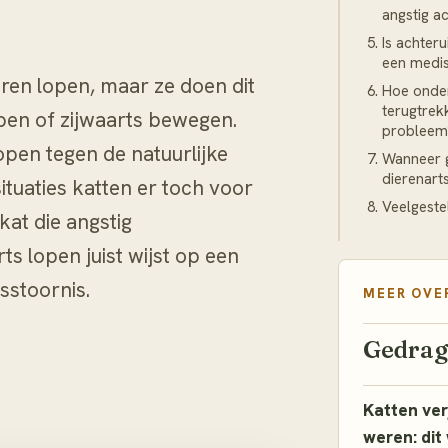
angstig a
Is achteru
een medi
ren lopen, maar ze doen dit
Hoe onder
terugtrek
pen of zijwaarts bewegen.
problee
open tegen de natuurlijke
Wanneer g
dierenart
ituaties katten er toch voor
Veelgeste
kat die angstig
s lopen juist wijst op een
sstoornis.
MEER OVE
Gedra
Katten verj
weren: dit