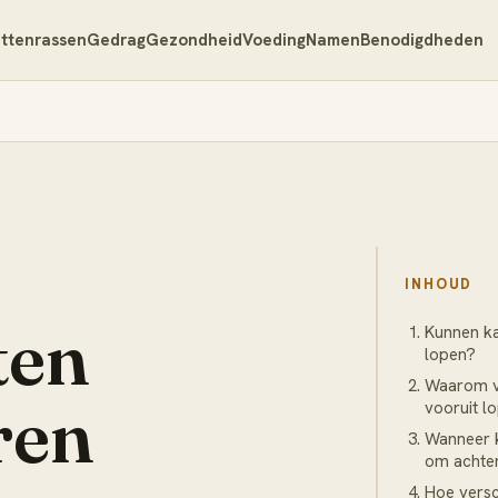
ttenrassen
Gedrag
Gezondheid
Voeding
Namen
Benodigdheden
INHOUD
ten
Kunnen ka
lopen?
Waarom ve
ren
vooruit l
Wanneer k
om achter
Hoe versch