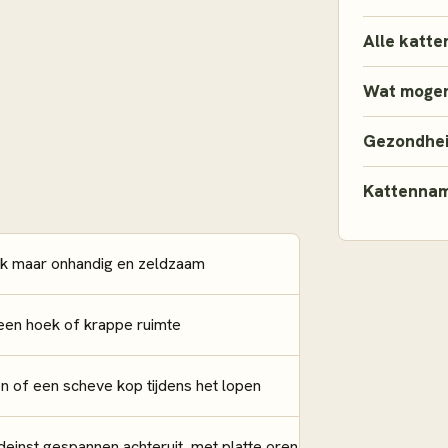
Alle katte
Wat mogen
Gezondhe
Kattenna
ijk maar onhandig en zeldzaam
 een hoek of krappe ruimte
n of een scheve kop tijdens het lopen
deinst gespannen achteruit, met platte oren