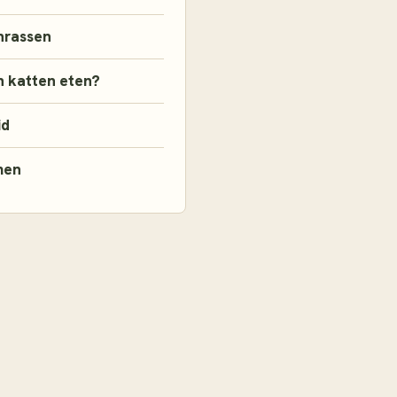
nrassen
 katten eten?
id
men