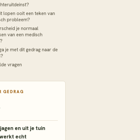
chteruitdeinst?
it lopen ooit een teken van
sch probleem?
scheid je normaal
ken van een medisch
m?
a je met dit gedrag naar de
s?
lde vragen
R
GEDRAG
g
agen en uit je tuin
 werkt echt