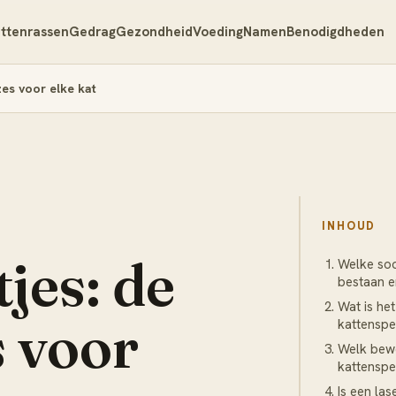
ttenrassen
Gedrag
Gezondheid
Voeding
Namen
Benodigdheden
zes voor elke kat
INHOUD
jes: de
Welke soo
bestaan e
Wat is het
s voor
kattensp
Welk bew
kattenspe
Is een las