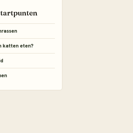
startpunten
nrassen
 katten eten?
id
men