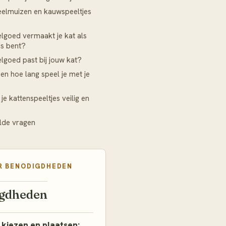
elmuizen en kauwspeeltjes
lgoed vermaakt je kat als
uis bent?
lgoed past bij jouw kat?
en hoe lang speel je met je
e kattenspeeltjes veilig en
lde vragen
R
BENODIGDHEDEN
gdheden
 kiezen en plaatsen: