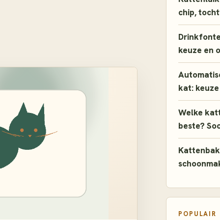
chip, toch
Drinkfontei
keuze en 
Automatis
kat: keuze
Welke katt
beste? So
Kattenbak
schoonmak
POPULAIR