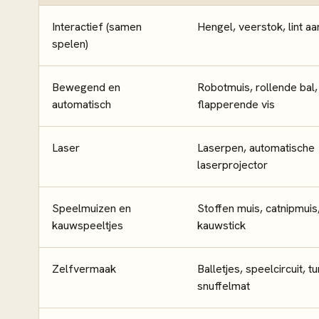
Interactief (samen
Hengel, veerstok, lint aa
spelen)
Bewegend en
Robotmuis, rollende bal,
automatisch
flapperende vis
Laser
Laserpen, automatische
laserprojector
Speelmuizen en
Stoffen muis, catnipmuis,
kauwspeeltjes
kauwstick
Zelfvermaak
Balletjes, speelcircuit, tu
snuffelmat