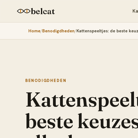
belcat
Ka
Home
Benodigdheden
Kattenspeeltjes: de beste keu
BENODIGDHEDEN
Kattenspeelt
beste keuze