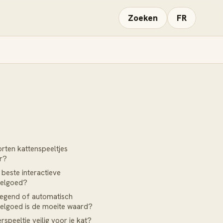
Zoeken
FR
rten kattenspeeltjes
r?
 beste interactieve
eelgoed?
egend of automatisch
elgoed is de moeite waard?
erspeeltje veilig voor je kat?