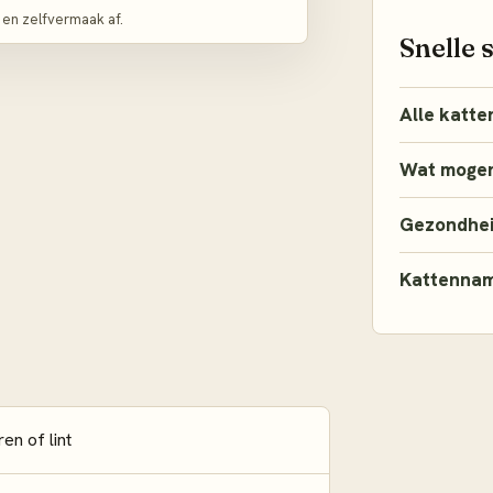
en zelfvermaak af.
Snelle 
Alle katte
Wat mogen
Gezondhe
Kattenna
en of lint