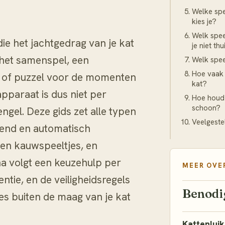
Welke spe
kies je?
Welk spee
die het jachtgedrag van je kat
je niet th
het samenspel, een
Welk spee
Hoe vaak 
e of puzzel voor de momenten
kat?
pparaat is dus niet per
Hoe houd j
schoon?
ngel. Deze gids zet alle typen
Veelgeste
egend en automatisch
 en kauwspeeltjes, en
a volgt een keuzehulp per
MEER OVE
ntie, en de veiligheidsregels
Benodi
s buiten de maag van je kat
Kattenluik