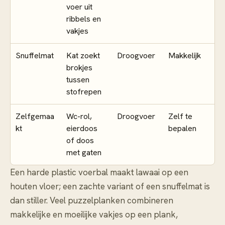
voer uit
ribbels en
vakjes
Snuffelmat
Kat zoekt
Droogvoer
Makkelijk
brokjes
tussen
stofrepen
Zelfgemaa
Wc-rol,
Droogvoer
Zelf te
kt
eierdoos
bepalen
of doos
met gaten
Een harde plastic voerbal maakt lawaai op een
houten vloer; een zachte variant of een snuffelmat is
dan stiller. Veel puzzelplanken combineren
makkelijke en moeilijke vakjes op een plank,