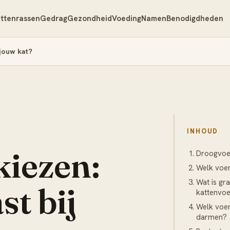
ttenrassen
Gedrag
Gezondheid
Voeding
Namen
Benodigdheden
 jouw kat?
INHOUD
kiezen:
Droogvoer
Welk voer
Wat is gra
st bij
kattenvo
Welk voer
darmen?