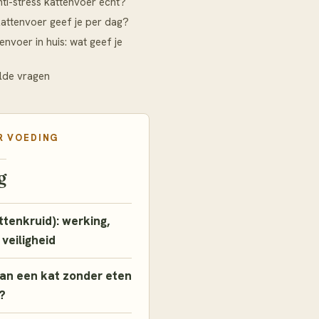
nti-stress kattenvoer echt?
attenvoer geef je per dag?
envoer in huis: wat geef je
lde vragen
R
VOEDING
g
ttenkruid): werking,
 veiligheid
an een kat zonder eten
?