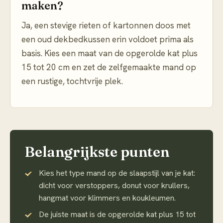
maken?
Ja, een stevige rieten of kartonnen doos met
een oud dekbedkussen erin voldoet prima als
basis. Kies een maat van de opgerolde kat plus
15 tot 20 cm en zet de zelfgemaakte mand op
een rustige, tochtvrije plek.
Belangrijkste punten
Kies het type mand op de slaapstijl van je kat:
dicht voor verstoppers, donut voor krullers,
hangmat voor klimmers en koukleumen.
De juiste maat is de opgerolde kat plus 15 tot