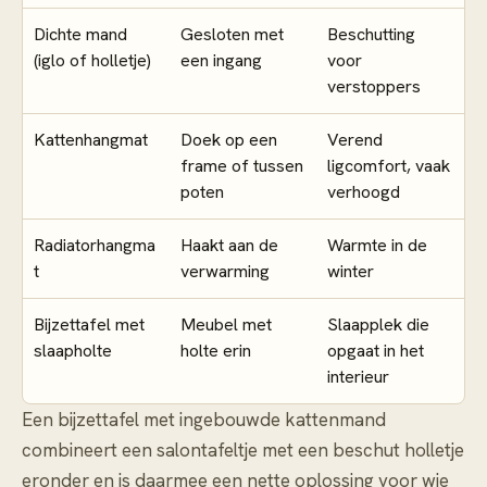
Dichte mand
Gesloten met
Beschutting
(iglo of holletje)
een ingang
voor
verstoppers
Kattenhangmat
Doek op een
Verend
frame of tussen
ligcomfort, vaak
poten
verhoogd
Radiatorhangma
Haakt aan de
Warmte in de
t
verwarming
winter
Bijzettafel met
Meubel met
Slaapplek die
slaapholte
holte erin
opgaat in het
interieur
Een bijzettafel met ingebouwde kattenmand
combineert een salontafeltje met een beschut holletje
eronder en is daarmee een nette oplossing voor wie