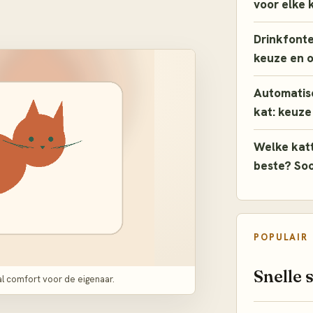
voor elke 
Drinkfontei
keuze en 
Automatis
kat: keuze
Welke katt
beste? So
POPULAIR
Snelle 
l comfort voor de eigenaar.