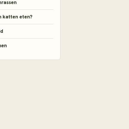
nrassen
 katten eten?
id
men