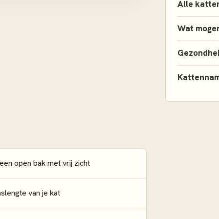
Alle katte
Wat mogen
Gezondhe
Kattenna
en open bak met vrij zicht
slengte van je kat