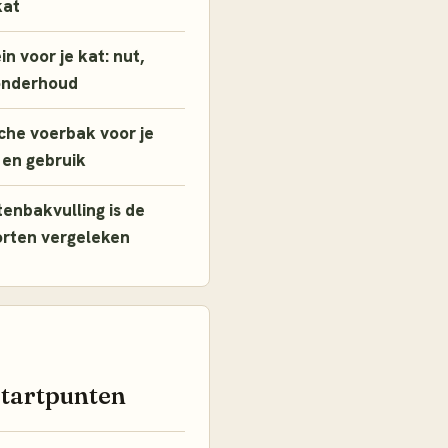
kat
n voor je kat: nut,
onderhoud
che voerbak voor je
 en gebruik
enbakvulling is de
orten vergeleken
startpunten