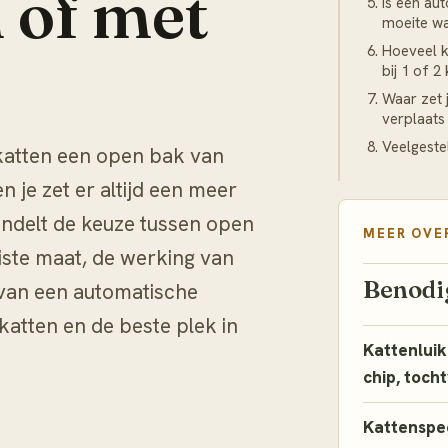
 of met
Is een au
moeite w
Hoeveel k
bij 1 of 2
Waar zet 
verplaats
Veelgeste
katten een open bak van
 je zet er altijd een meer
andelt de keuze tussen open
MEER OVE
uiste maat, de werking van
Benodi
 van een automatische
katten en de beste plek in
Kattenluik
.
chip, toch
Kattenspee