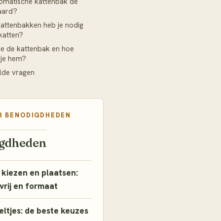
tomatische kattenbak de
aard?
attenbakken heb je nodig
 katten?
je de kattenbak en hoe
 je hem?
lde vragen
R
BENODIGDHEDEN
gdheden
 kiezen en plaatsen:
tvrij en formaat
ltjes: de beste keuzes