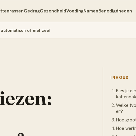
ttenrassen
Gedrag
Gezondheid
Voeding
Namen
Benodigdheden
, automatisch of met zeef
INHOUD
iezen:
Kies je e
kattenba
Welke ty
er?
Hoe groot
Hoe werk