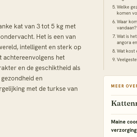
Welke ge
komen voo
Waar kom
anke kat van 3 tot 5 kg met
vandaan?
 ondervacht. Het is een van
Wat is het
angora en
ereld, intelligent en sterk op
Wat kost 
lt achtereenvolgens het
Veelgeste
arakter en de geschiktheid als
e gezondheid en
MEER OVE
gelijking met de turkse van
Katten
Maine coon
verzorging