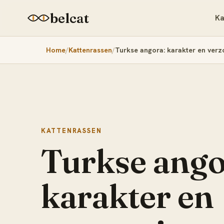
belcat
Ka
Home
Kattenrassen
Turkse angora: karakter en verz
KATTENRASSEN
Turkse ango
karakter en