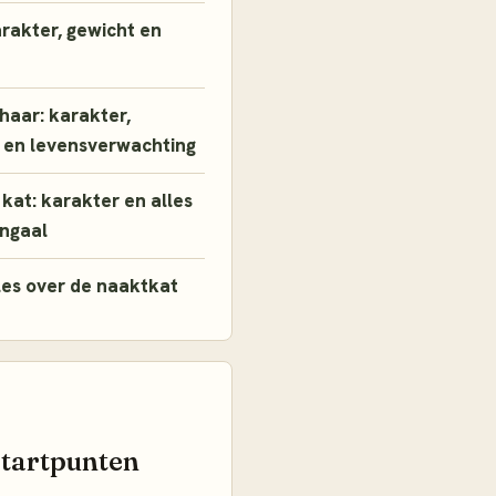
arakter, gewicht en
thaar: karakter,
 en levensverwachting
kat: karakter en alles
engaal
les over de naaktkat
startpunten