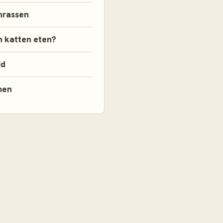
nrassen
 katten eten?
id
men