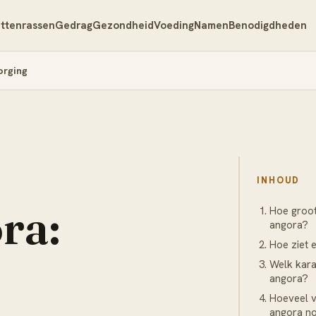
ttenrassen
Gedrag
Gezondheid
Voeding
Namen
Benodigdheden
orging
INHOUD
ra:
Hoe groot
angora?
Hoe ziet 
Welk kara
angora?
Hoeveel v
angora n