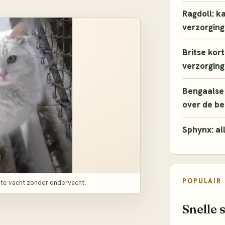
Ragdoll: k
verzorging
Britse kor
verzorging
Bengaalse 
over de b
Sphynx: al
POPULAIR
chte vacht zonder ondervacht.
Snelle 