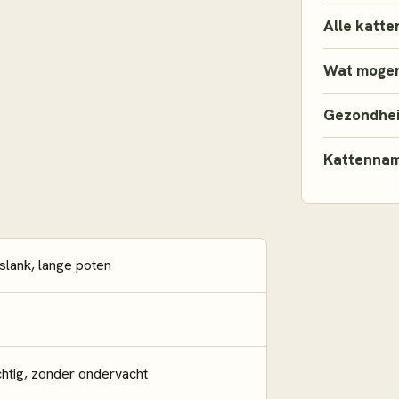
Alle katte
Wat mogen
Gezondhe
Kattenna
slank, lange poten
chtig, zonder ondervacht