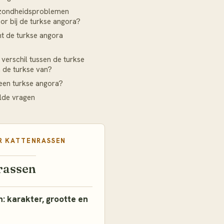
zondheidsproblemen
r bij de turkse angora?
t de turkse angora
 verschil tussen de turkse
 de turkse van?
een turkse angora?
lde vragen
R
KATTENRASSEN
rassen
: karakter, grootte en