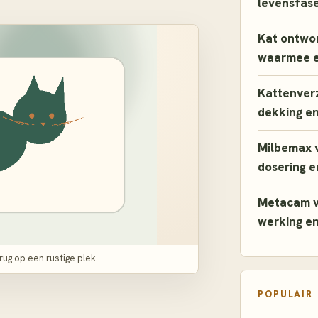
levensfas
Kat ontwo
waarmee 
Kattenverz
dekking e
Milbemax v
dosering en
Metacam vo
werking en
rug op een rustige plek.
POPULAIR