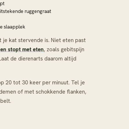
opt
uitstekende ruggengraat
de slaapplek
 je kat stervende is. Niet eten past
en stopt met eten
, zoals gebitspijn
Laat de dierenarts daarom altijd
op 20 tot 30 keer per minuut. Tel je
k ademen of met schokkende flanken,
belt.