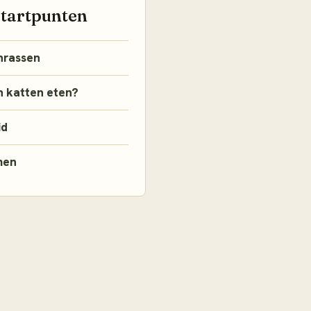
startpunten
nrassen
 katten eten?
id
men