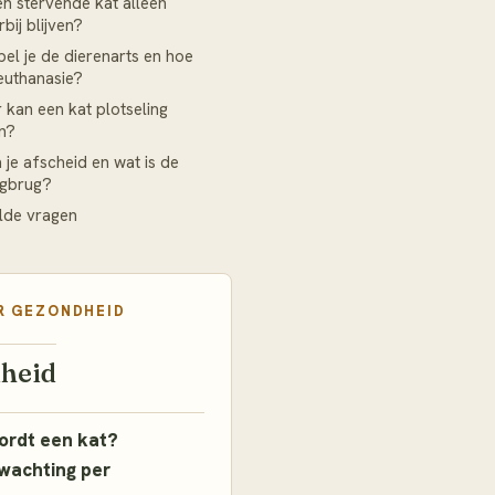
en stervende kat alleen
rbij blijven?
el je de dierenarts en hoe
euthanasie?
kan een kat plotseling
n?
je afscheid en wat is de
gbrug?
lde vragen
R
GEZONDHEID
heid
ordt een kat?
wachting per