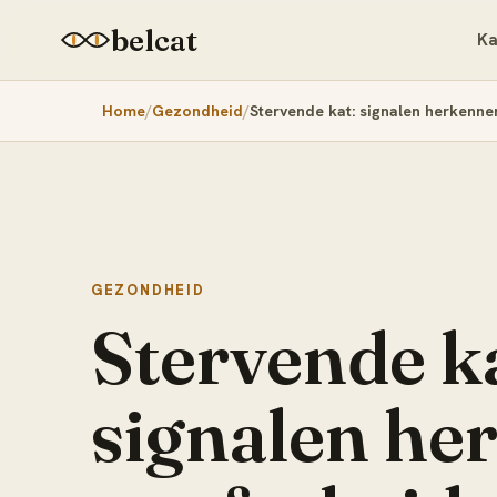
belcat
Ka
Home
Gezondheid
Stervende kat: signalen herkenn
GEZONDHEID
Stervende ka
signalen he