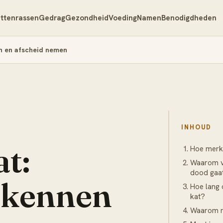
ttenrassen
Gedrag
Gezondheid
Voeding
Namen
Benodigdheden
en en afscheid nemen
INHOUD
t:
Hoe merk 
Waarom ve
dood gaa
rkennen
Hoe lang 
kat?
Waarom m