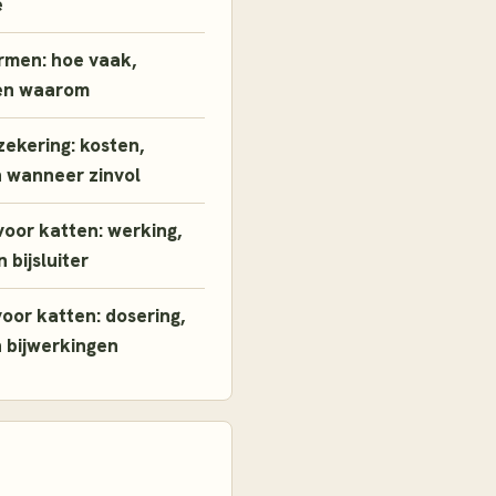
e
rmen: hoe vaak,
en waarom
ekering: kosten,
n wanneer zinvol
oor katten: werking,
 bijsluiter
or katten: dosering,
 bijwerkingen