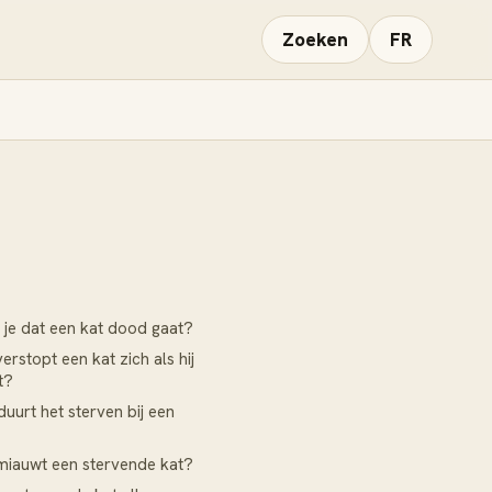
Zoeken
FR
je dat een kat dood gaat?
rstopt een kat zich als hij
t?
duurt het sterven bij een
iauwt een stervende kat?