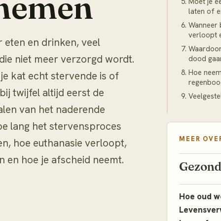
 nemen
Moet je e
laten of e
Wanneer b
verloopt 
 eten en drinken, veel
Waardoor 
die niet meer verzorgd wordt.
dood gaa
Hoe neem 
je kat echt stervende is of
regenboo
j twijfel altijd eerst de
Veelgeste
nalen van het naderende
oe lang het stervensproces
MEER OVE
en, hoe euthanasie verloopt,
n en hoe je afscheid neemt.
Gezond
Hoe oud w
Levensver