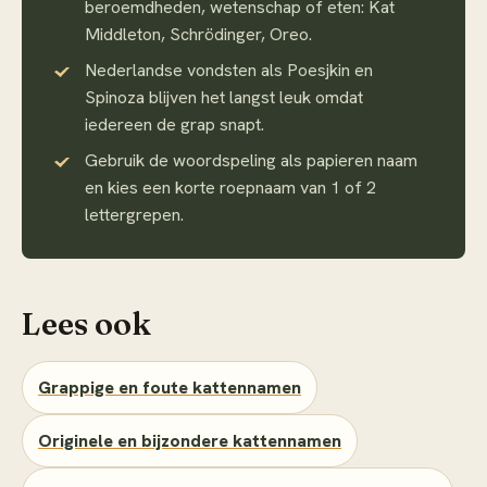
beroemdheden, wetenschap of eten: Kat
Middleton, Schrödinger, Oreo.
Nederlandse vondsten als Poesjkin en
Spinoza blijven het langst leuk omdat
iedereen de grap snapt.
Gebruik de woordspeling als papieren naam
en kies een korte roepnaam van 1 of 2
lettergrepen.
Lees ook
Grappige en foute kattennamen
Originele en bijzondere kattennamen