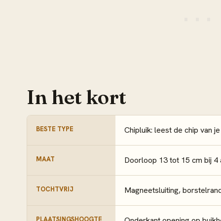
In het kort
BESTE TYPE
Chipluik: leest de chip van j
MAAT
Doorloop 13 tot 15 cm bij 4 a
TOCHTVRIJ
Magneetsluiting, borstelran
PLAATSINGSHOOGTE
Onderkant opening op buikho