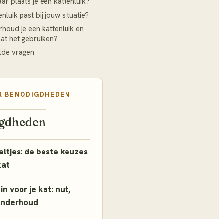
ar plaats je een kattenluik?
nluik past bij jouw situatie?
houd je een kattenluik en
 kat het gebruiken?
lde vragen
R
BENODIGDHEDEN
gdheden
ltjes: de beste keuzes
kat
n voor je kat: nut,
onderhoud