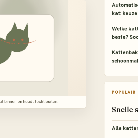
Automatis
kat: keuze
Welke katt
beste? So
Kattenbak
schoonmak
POPULAIR
kat binnen en houdt tocht buiten.
Snelle 
Alle katte