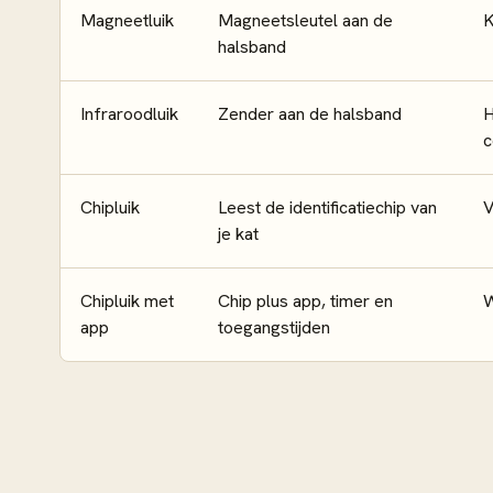
Magneetluik
Magneetsleutel aan de
K
halsband
Infraroodluik
Zender aan de halsband
H
c
Chipluik
Leest de identificatiechip van
V
je kat
Chipluik met
Chip plus app, timer en
W
app
toegangstijden