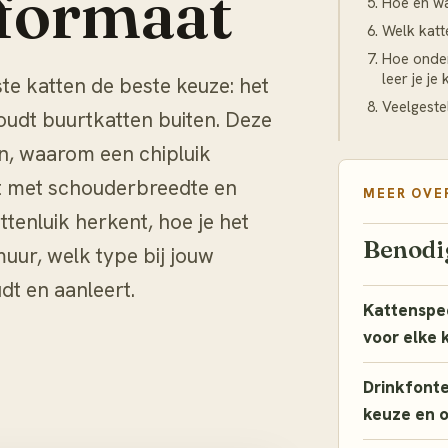
 formaat
Hoe en wa
Welk katte
Hoe onder
leer je je
te katten de beste keuze: het
Veelgeste
 houdt buurtkatten buiten. Deze
en, waarom een chipluik
et met schouderbreedte en
MEER OVE
ttenluik herkent, hoe je het
Benodi
muur, welk type bij jouw
udt en aanleert.
Kattenspee
voor elke 
Drinkfontei
keuze en 