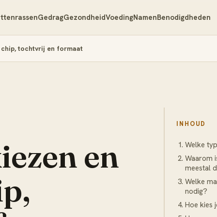
ttenrassen
Gedrag
Gezondheid
Voeding
Namen
Benodigdheden
 chip, tochtvrij en formaat
INHOUD
kiezen en
Welke typ
Waarom is
meestal d
ip,
Welke maa
nodig?
Hoe kies j