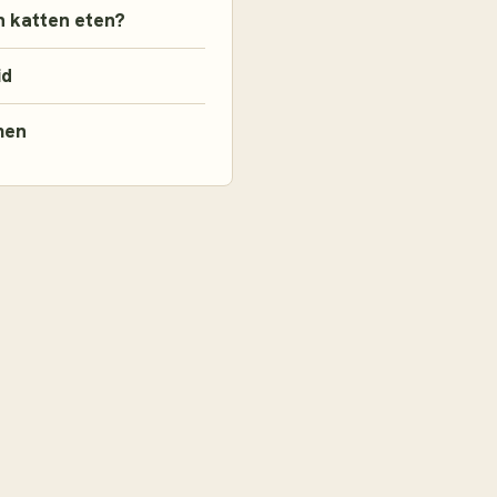
 katten eten?
id
men