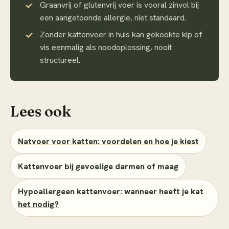
Graanvrij of glutenvrij voer is vooral zinvol bij
een aangetoonde allergie, niet standaard.
Zonder kattenvoer in huis kan gekookte kip of
vis eenmalig als noodoplossing, nooit
structureel.
Lees ook
Natvoer voor katten: voordelen en hoe je kiest
Kattenvoer bij gevoelige darmen of maag
Hypoallergeen kattenvoer: wanneer heeft je kat
het nodig?