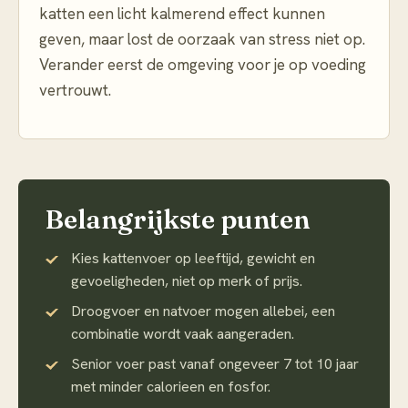
katten een licht kalmerend effect kunnen
geven, maar lost de oorzaak van stress niet op.
Verander eerst de omgeving voor je op voeding
vertrouwt.
Belangrijkste punten
Kies kattenvoer op leeftijd, gewicht en
gevoeligheden, niet op merk of prijs.
Droogvoer en natvoer mogen allebei, een
combinatie wordt vaak aangeraden.
Senior voer past vanaf ongeveer 7 tot 10 jaar
met minder calorieen en fosfor.