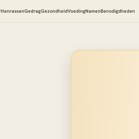
ttenrassen
Gedrag
Gezondheid
Voeding
Namen
Benodigdheden