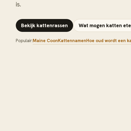
is.
Bekijk kattenrassen
Wat mogen katten et
Populair:
Maine Coon
Kattennamen
Hoe oud wordt een k