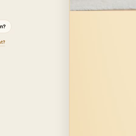
en?
at?