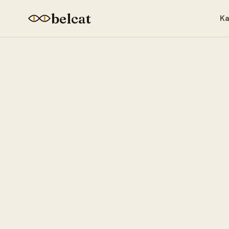
belcat
Ka