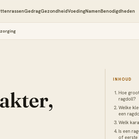
ttenrassen
Gedrag
Gezondheid
Voeding
Namen
Benodigdheden
rzorging
INHOUD
akter,
Hoe groo
ragdoll?
Welke kleu
een ragdo
Welk kara
Is een rag
of eerste