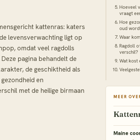
Hoeveel v
vraagt ee
Hoe gezon
 mensgericht kattenras: katers
oud wordt
 de levensverwachting ligt op
Waar kom
Ragdoll of
npop, omdat veel ragdolls
verschil?
t. Deze pagina behandelt de
Wat kost 
 karakter, de geschiktheid als
Veelgeste
e gezondheid en
rschil met de heilige birmaan
MEER OVE
Katten
Maine coon