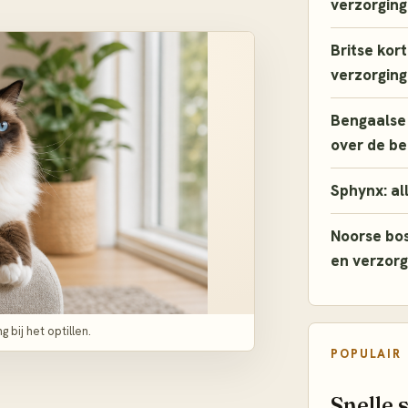
verzorging
Britse kor
verzorging
Bengaalse 
over de b
Sphynx: al
Noorse bos
en verzorg
bij het optillen.
POPULAIR
Snelle 