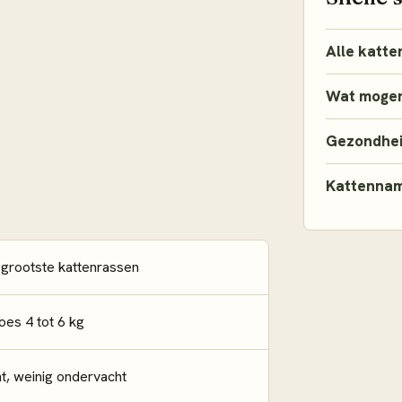
Alle katte
Wat mogen
Gezondhe
Kattenna
 grootste kattenrassen
oes 4 tot 6 kg
ht, weinig ondervacht