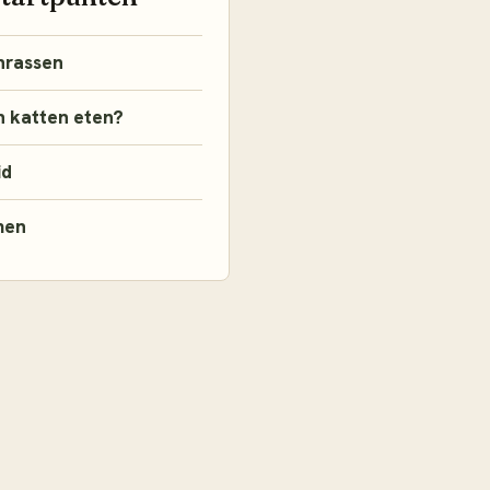
nrassen
 katten eten?
id
men