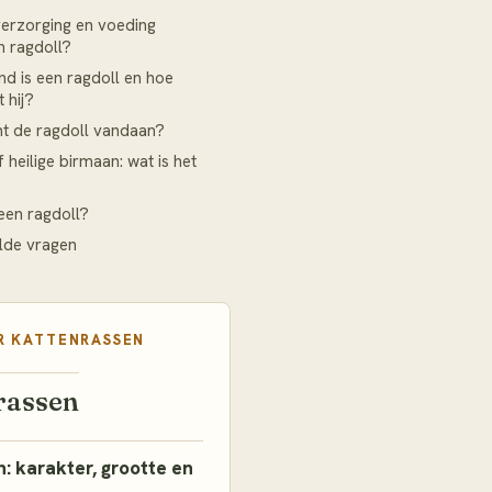
erzorging en voeding
n ragdoll?
d is een ragdoll en hoe
 hij?
t de ragdoll vandaan?
 heilige birmaan: wat is het
een ragdoll?
lde vragen
R
KATTENRASSEN
rassen
: karakter, grootte en