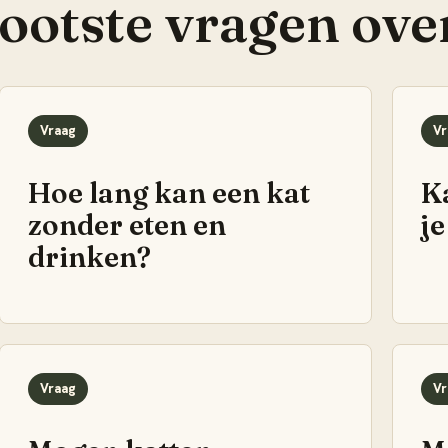
rootste vragen ove
Vraag
Vr
Hoe lang kan een kat
K
zonder eten en
j
drinken?
Vraag
Vr