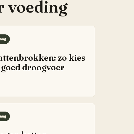
r
voeding
aag
attenbrokken: zo kies
e goed droogvoer
aag