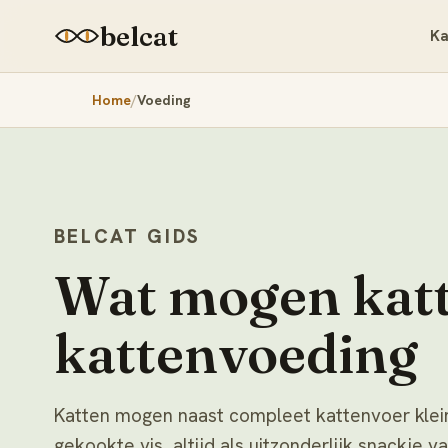
belcat
Ka
Home
Voeding
BELCAT GIDS
Wat mogen katt
kattenvoeding
Katten mogen naast compleet kattenvoer kleine
gekookte vis, altijd als uitzonderlijk snackje 