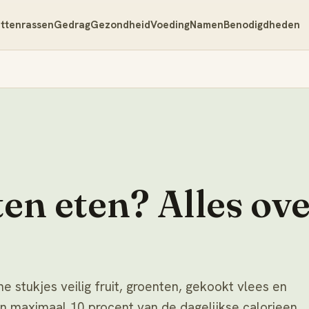
ttenrassen
Gedrag
Gezondheid
Voeding
Namen
Benodigdheden
en eten? Alles ov
 stukjes veilig fruit, groenten, gekookt vlees en
van maximaal 10 procent van de dagelijkse calorieen.