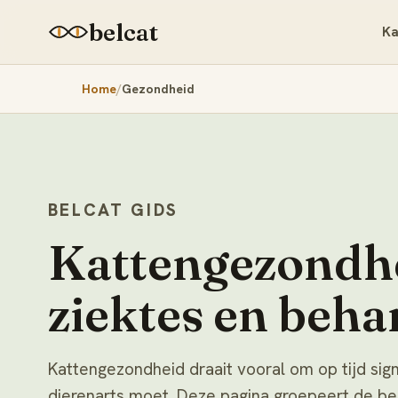
belcat
Ka
Home
Gezondheid
BELCAT GIDS
Kattengezondh
ziektes en beha
Kattengezondheid draait vooral om op tijd si
dierenarts moet. Deze pagina groepeert de b