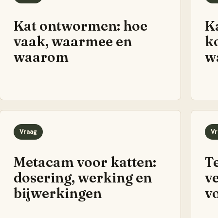
Kat ontwormen: hoe
K
vaak, waarmee en
k
waarom
w
Vraag
Vr
Metacam voor katten:
Te
dosering, werking en
v
bijwerkingen
v