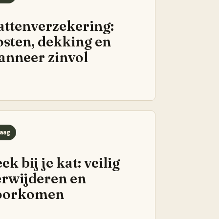
attenverzekering:
osten, dekking en
anneer zinvol
aag
ek bij je kat: veilig
erwijderen en
oorkomen