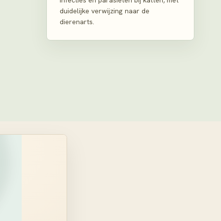
infecties en parasieten bij katten, met
duidelijke verwijzing naar de
dierenarts.