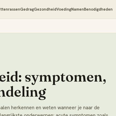
ttenrassen
Gedrag
Gezondheid
Voeding
Namen
Benodigdheden
eid: symptomen,
ndeling
gnalen herkennen en weten wanneer je naar de
elangrijkste onderwerpen: acute symptomen zoals