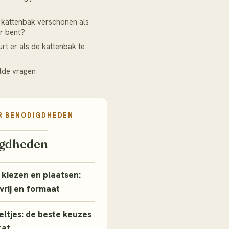
 kattenbak verschonen als
r bent?
rt er als de kattenbak te
lde vragen
R
BENODIGDHEDEN
gdheden
 kiezen en plaatsen:
tvrij en formaat
ltjes: de beste keuzes
kat