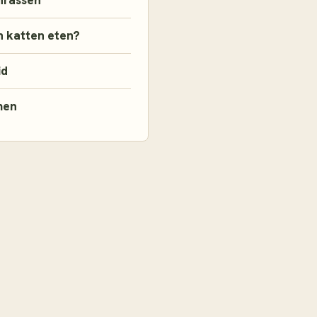
nrassen
 katten eten?
id
men