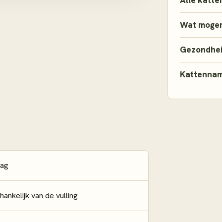
Alle katte
Wat mogen
Gezondhe
Kattenna
dag
hankelijk van de vulling