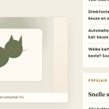
Drinkfontei
keuze en 
Automatis
kat: keuze
Welke katt
beste? So
POPULAIR
Snelle 
e kattenbak fris.