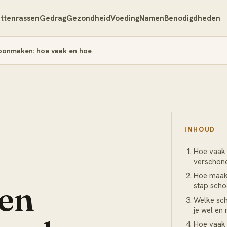
ttenrassen
Gedrag
Gezondheid
Voeding
Namen
Benodigdheden
oonmaken: hoe vaak en hoe
INHOUD
Hoe vaak 
verschon
Hoe maak 
 en
stap sch
Welke sc
je wel en 
Hoe vaak 