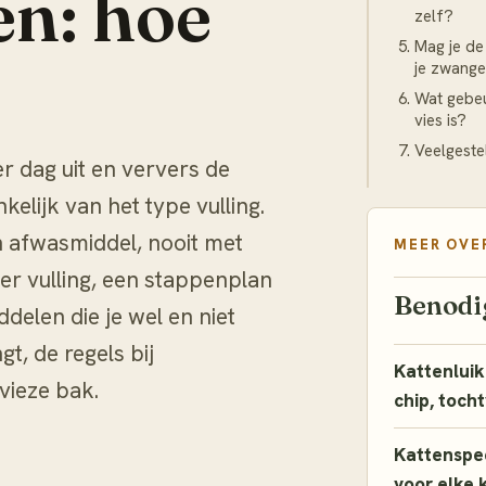
n: hoe
zelf?
Mag je de
je zwange
Wat gebeu
vies is?
Veelgeste
 dag uit en ververs de
kelijk van het type vulling.
 afwasmiddel, nooit met
MEER OVE
er vulling, een stappenplan
Benodi
elen die je wel en niet
t, de regels bij
Kattenluik
vieze bak.
chip, toch
Kattenspee
voor elke 