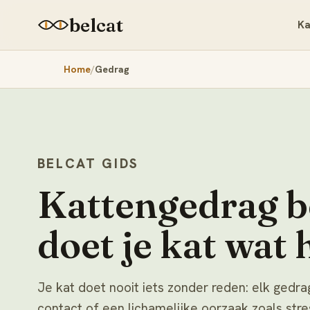
belcat
Ka
Home
Gedrag
BELCAT GIDS
Kattengedrag b
doet je kat wat 
Je kat doet nooit iets zonder reden: elk gedra
contact of een lichamelijke oorzaak zoals stre