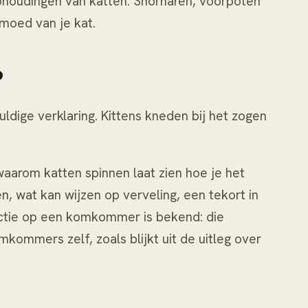
phoudingen van katten
. Snorharen, voorpoten
moed van je kat.
?
dige verklaring. Kittens kneden bij het zogen
waarom katten spinnen
laat zien hoe je het
, wat kan wijzen op verveling, een tekort in
actie op een komkommer is bekend: die
kommers zelf, zoals blijkt uit de uitleg over