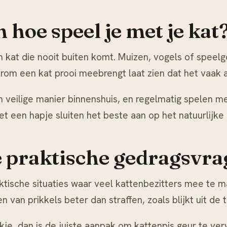
 hoe speel je met je kat
en kat die nooit buiten komt. Muizen, vogels of spee
rom een kat prooi meebrengt
laat zien dat het vaak
 veilige manier binnenshuis, en regelmatig
spelen me
 een hapje sluiten het beste aan op het natuurlijke r
e praktische gedragsvr
ktische situaties waar veel kattenbezitters mee te ma
van prikkels beter dan straffen, zoals blijkt uit de
kje, dan is de juiste aanpak om
kattenpis geur te ver