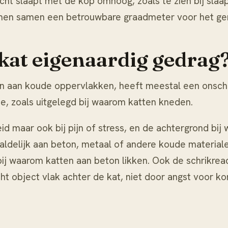
licht slaapt met de kop omhoog, zoals te zien bij
slaa
ormen samen een betrouwbare graadmeter voor het ge
kat eigenaardig gedrag
en aan koude oppervlakken, heeft meestal een onschul
, zoals uitgelegd bij
waarom katten kneden
.
id maar ook bij pijn of stress, en de achtergrond bij
aldelijk aan beton, metaal of andere koude materialen
ij
waarom katten aan beton likken
. Ook de schrikre
 object vlak achter de kat, niet door angst voor kom