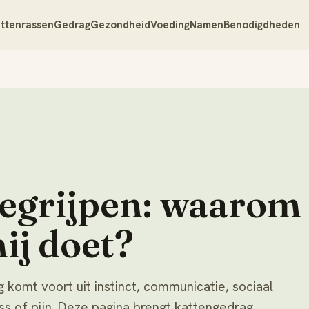
ttenrassen
Gedrag
Gezondheid
Voeding
Namen
Benodigdheden
egrijpen: waarom
hij doet?
g komt voort uit instinct, communicatie, sociaal
ss of pijn. Deze pagina brengt kattengedrag