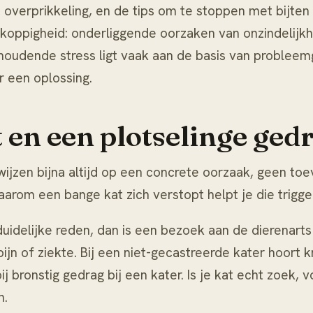
op overprikkeling, en de tips om te stoppen met
bijten
it koppigheid: onderliggende oorzaken van
onzindelijk
houdende stress ligt vaak aan de basis van problee
r een oplossing.
 en een plotselinge ge
jzen bijna altijd op een concrete oorzaak, geen toeva
aarom een bange kat zich verstopt
helpt je die trigge
uidelijke reden, dan is een bezoek aan de dierenarts
ijn of ziekte. Bij een niet-gecastreerde kater hoort k
ij
bronstig gedrag bij een kater
. Is je kat echt zoek, 
n.