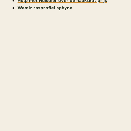
Hulp met Huisdier over de naaktkat prijs
Wamiz rasprofiel sphynx