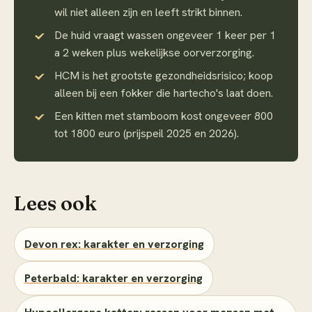
wil niet alleen zijn en leeft strikt binnen.
De huid vraagt wassen ongeveer 1 keer per 1
a 2 weken plus wekelijkse oorverzorging.
HCM is het grootste gezondheidsrisico; koop
alleen bij een fokker die hartecho's laat doen.
Een kitten met stamboom kost ongeveer 800
tot 1800 euro (prijspeil 2025 en 2026).
Lees ook
Devon rex: karakter en verzorging
Peterbald: karakter en verzorging