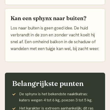
Kan een sphynx naar buiten?
Los naar buiten is geen goed idee. De huid
verbrandt in de zon en zonder vacht koelt hij
snel af. Een omheind balkon in de schaduw of
wandelen met een tuigje kan wel, bij zacht weer.
Belangrijkste punten
De sphynx is het bekendste naaktkatras:
katers wegen 4 tot 6 kg, poezen 3 tot 5 kg.
Het karakter is extreem aanhankelijk; dit ras