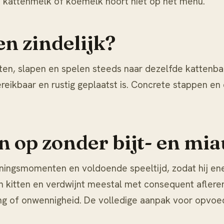
us kattenmelk of koemelk hoort niet op het menu.
en zindelijk?
eten, slapen en spelen steeds naar dezelfde kattenba
eikbaar en rustig geplaatst is. Concrete stappen en 
en op zonder bijt- en 
ainingsmomenten en voldoende speeltijd, zodat hij en
een kitten en verdwijnt meestal met consequent afler
ing of onwennigheid. De volledige aanpak voor opvoe