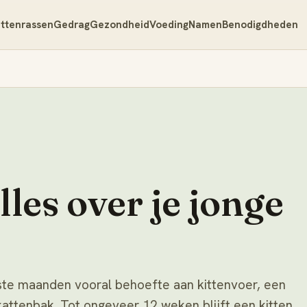
ttenrassen
Gedrag
Gezondheid
Voeding
Namen
Benodigdheden
lles over je jonge
rste maanden vooral behoefte aan kittenvoer, een
kattenbak. Tot ongeveer 12 weken blijft een kitten