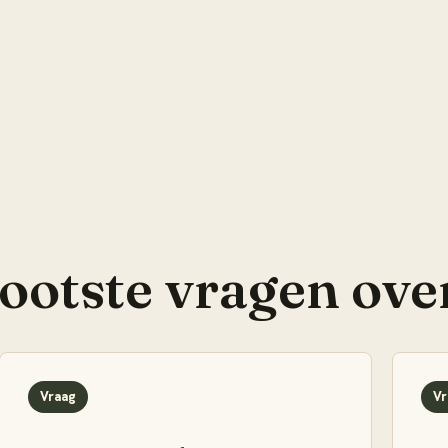
rootste vragen ove
Vraag
Vr