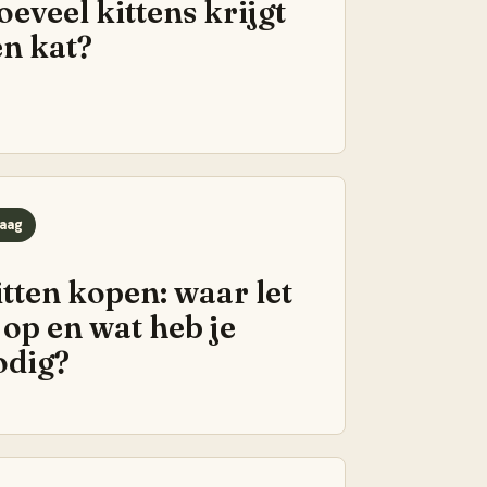
eveel kittens krijgt
en kat?
aag
itten kopen: waar let
 op en wat heb je
odig?