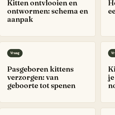
Kitten ontvlooien en
Ho
ontwormen: schema en
e
aanpak
Vraag
Vr
Pasgeboren kittens
K
verzorgen: van
je
geboorte tot spenen
n