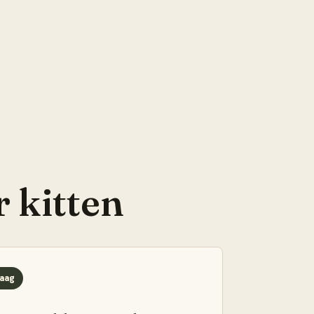
r
kitten
aag