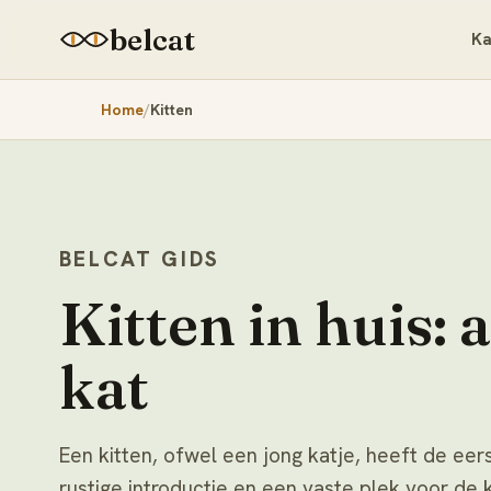
belcat
Ka
Home
Kitten
BELCAT GIDS
Kitten in huis: a
kat
Een kitten, ofwel een jong katje, heeft de ee
rustige introductie en een vaste plek voor de 