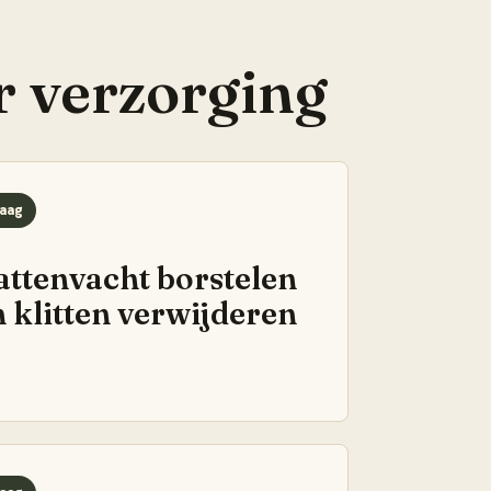
r
verzorging
aag
attenvacht borstelen
n klitten verwijderen