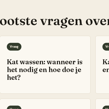
rootste vragen ove
Vraag
Vr
Kat wassen: wanneer is
K
het nodig en hoe doe je
e
het?