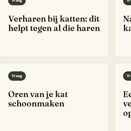
Vraag
Vr
Verharen bij katten: dit
Na
helpt tegen al die haren
ka
Vraag
Vr
Oren van je kat
E
schoonmaken
ve
o