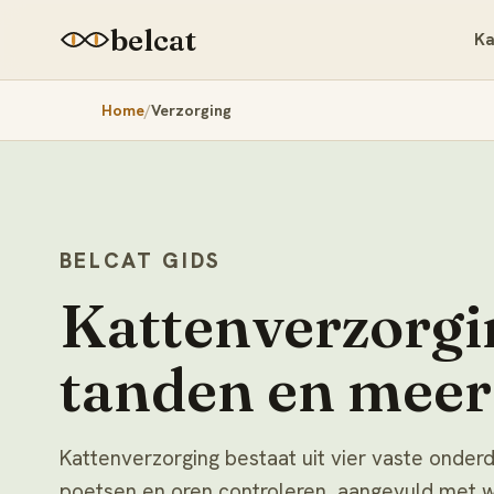
belcat
Ka
Home
Verzorging
BELCAT GIDS
Kattenverzorgin
tanden en meer
Kattenverzorging bestaat uit vier vaste onder
poetsen en oren controleren, aangevuld met wa