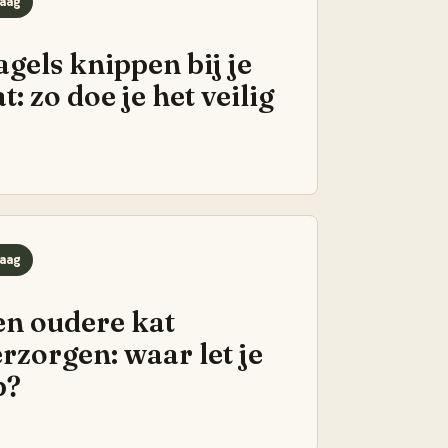
aag
gels knippen bij je
t: zo doe je het veilig
aag
en oudere kat
rzorgen: waar let je
p?