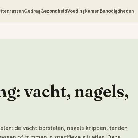
ttenrassen
Gedrag
Gezondheid
Voeding
Namen
Benodigdheden
g: vacht, nagels,
delen: de vacht borstelen, nagels knippen, tanden
ssen of trimmen in specifieke situaties. Deze