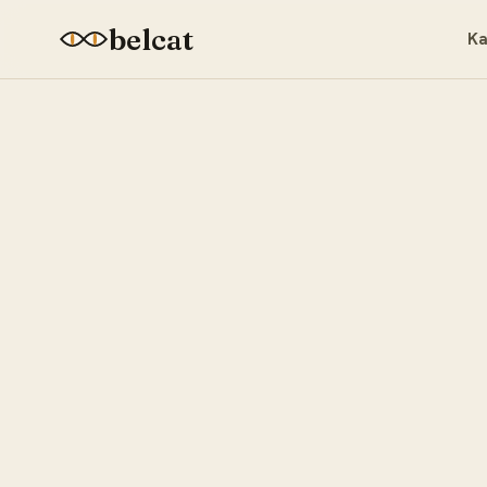
belcat
Ka