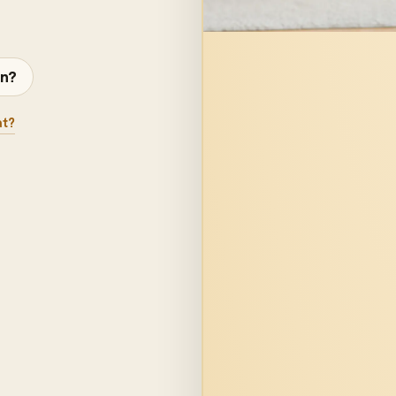
en?
at?