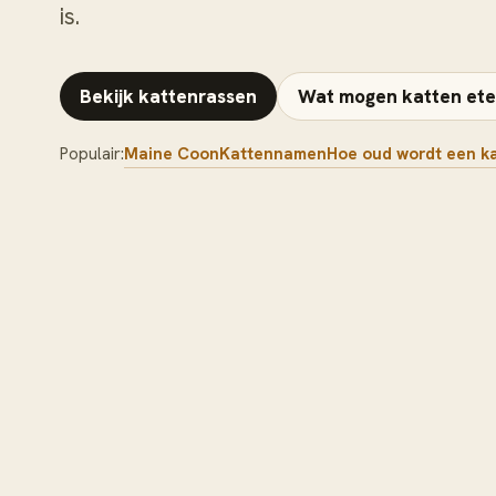
is.
Bekijk kattenrassen
Wat mogen katten et
Populair:
Maine Coon
Kattennamen
Hoe oud wordt een k