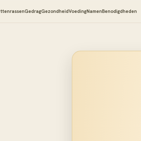
ttenrassen
Gedrag
Gezondheid
Voeding
Namen
Benodigdheden