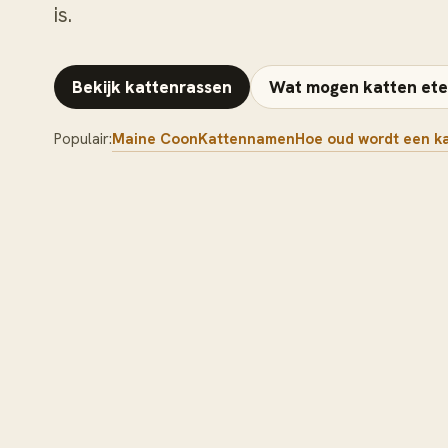
is.
Bekijk kattenrassen
Wat mogen katten et
Populair:
Maine Coon
Kattennamen
Hoe oud wordt een k