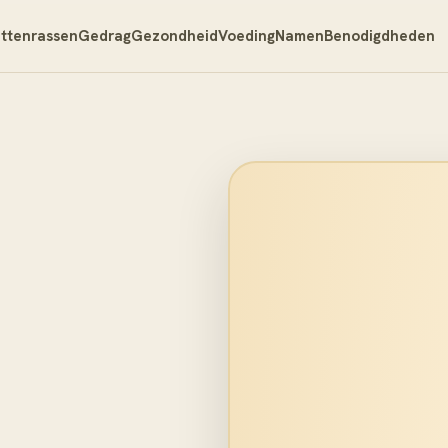
ttenrassen
Gedrag
Gezondheid
Voeding
Namen
Benodigdheden