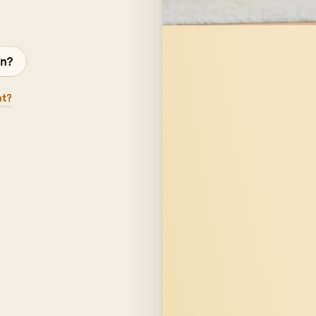
en?
at?