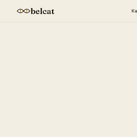
belcat
Ka