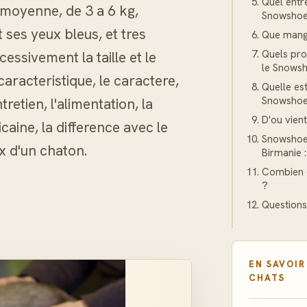
Quel entr
 moyenne, de 3 a 6 kg,
Snowshoe
 ses yeux bleus, et tres
Que mang
Quels pro
essivement la taille et le
le Snows
racteristique, le caractere,
Quelle es
Snowshoe
retien, l'alimentation, la
D'ou vien
icaine, la difference avec le
Snowshoe,
ix d'un chaton.
Birmanie :
Combien 
?
Questions
EN SAVOIR
CHATS