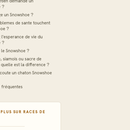
etien demande un
 ?
e un Snowshoe ?
blemes de sante touchent
hoe ?
t l'esperance de vie du
 ?
t le Snowshoe ?
 siamois ou sacre de
 quelle est la difference ?
coute un chaton Snowshoe
 fréquentes
 PLUS SUR
RACES DE