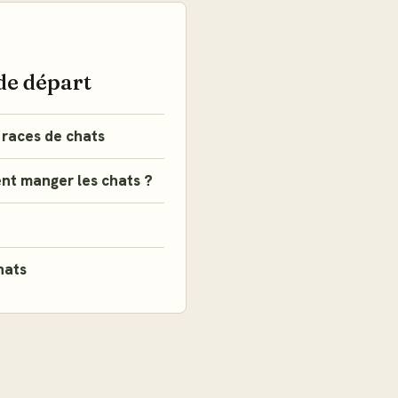
E
de départ
 races de chats
nt manger les chats ?
hats