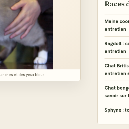
Races 
Maine coon 
entretien
Ragdoll : c
entretien
Chat Britis
entretien 
lanches et des yeux bleus.
Chat benga
savoir sur 
Sphynx : to