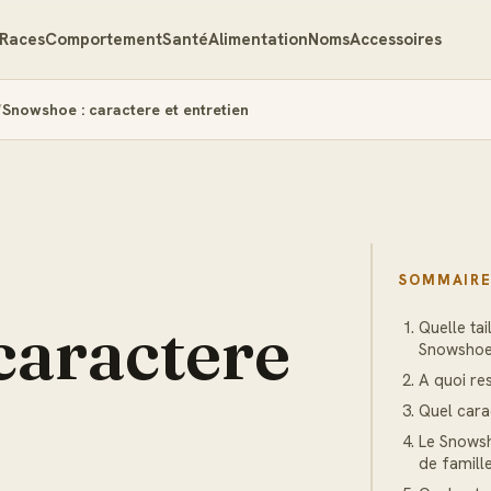
Races
Comportement
Santé
Alimentation
Noms
Accessoires
Snowshoe : caractere et entretien
SOMMAIR
caractere
Quelle tai
Snowshoe
A quoi r
Quel cara
Le Snows
de famill