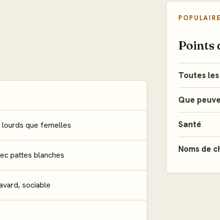
POPULAIR
Points 
Toutes les
Que peuve
Santé
s lourds que femelles
Noms de c
vec pattes blanches
bavard, sociable