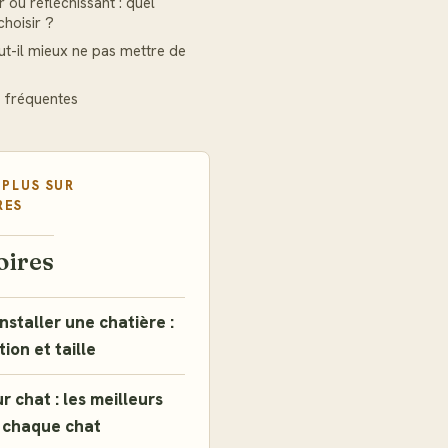
r ou réfléchissant : quel
choisir ?
t-il mieux ne pas mettre de
 fréquentes
 PLUS SUR
RES
oires
installer une chatière :
tion et taille
r chat : les meilleurs
 chaque chat