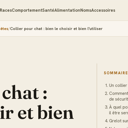
Races
Comportement
Santé
Alimentation
Noms
Accessoires
nêtes
Collier pour chat : bien le choisir et bien l'utiliser
SOMMAIR
chat :
Un collier
Comment 
de sécuri
ir et bien
À quel poi
il être se
Grelot sur