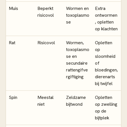
Muis
Beperkt
Wormen en
Extra
risicovol
toxoplasmo
ontwormen
se
, opletten
op klachten
Rat
Risicovol
Wormen,
Opletten
toxoplasmo
op
se en
sloomheid
secundaire
of
rattengifve
bloedingen,
rgiftiging
dierenarts
bij twijfel
Spin
Meestal
Zeldzame
Opletten
niet
bijtwond
op zwelling
op de
bijtplek