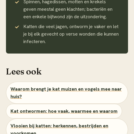
Spinnen, hagedissen, motten en krekels
geven meestal geen klachten; bacteriën en
een enkele bijtwond zijn de uitzondering.
Katten die veel jagen, ontworm je vaker en let
je bij elk gevecht op verse wonden die kunnen
infecteren.
Lees ook
Waarom brengt je kat muizen en vogels mee naar
huis?
Kat ontwormen: hoe vaak, waarmee en waarom
Vlooien bij katten: herkennen, bestrijden en
voorkomen