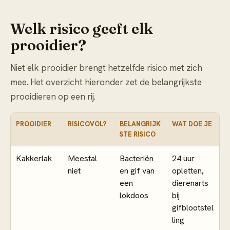
Welk risico geeft elk
prooidier?
Niet elk prooidier brengt hetzelfde risico met zich
mee. Het overzicht hieronder zet de belangrijkste
prooidieren op een rij.
PROOIDIER
RISICOVOL?
BELANGRIJK
WAT DOE JE
STE RISICO
Kakkerlak
Meestal
Bacteriën
24 uur
niet
en gif van
opletten,
een
dierenarts
lokdoos
bij
gifblootstel
ling