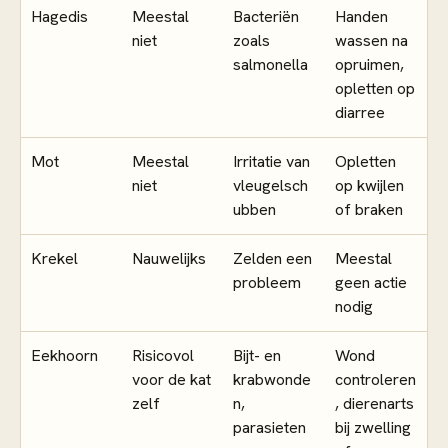
Hagedis
Meestal
Bacteriën
Handen
niet
zoals
wassen na
salmonella
opruimen,
opletten op
diarree
Mot
Meestal
Irritatie van
Opletten
niet
vleugelsch
op kwijlen
ubben
of braken
Krekel
Nauwelijks
Zelden een
Meestal
probleem
geen actie
nodig
Eekhoorn
Risicovol
Bijt- en
Wond
voor de kat
krabwonde
controleren
zelf
n,
, dierenarts
parasieten
bij zwelling