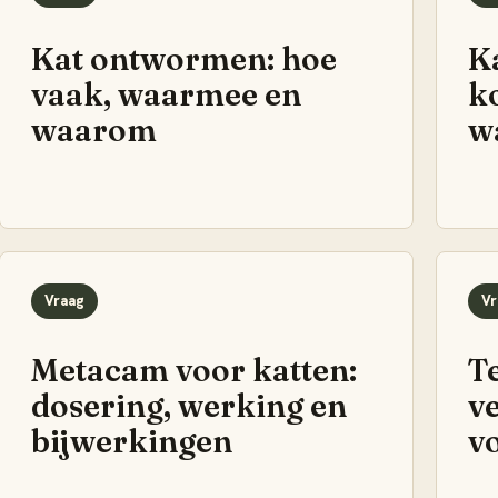
Kat ontwormen: hoe
K
vaak, waarmee en
k
waarom
w
Vraag
Vr
Metacam voor katten:
Te
dosering, werking en
v
bijwerkingen
v