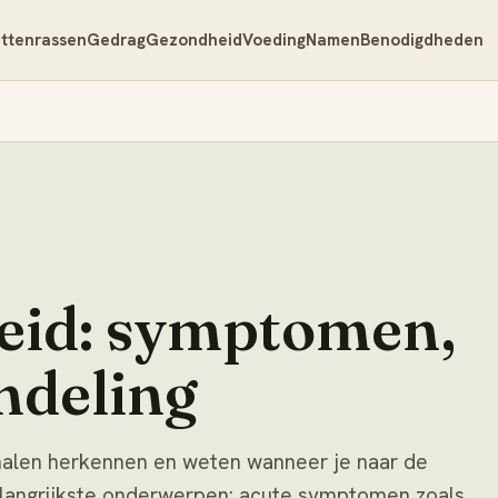
ttenrassen
Gedrag
Gezondheid
Voeding
Namen
Benodigdheden
eid: symptomen,
ndeling
gnalen herkennen en weten wanneer je naar de
elangrijkste onderwerpen: acute symptomen zoals