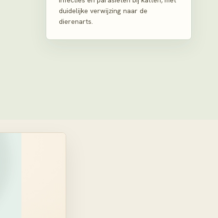
infecties en parasieten bij katten, met
duidelijke verwijzing naar de
dierenarts.