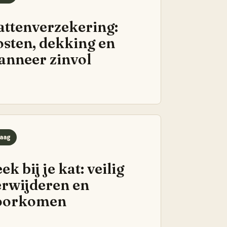
attenverzekering:
osten, dekking en
anneer zinvol
aag
ek bij je kat: veilig
erwijderen en
oorkomen