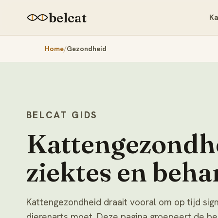
belcat
Ka
Home
Gezondheid
BELCAT GIDS
Kattengezondh
ziektes en beha
Kattengezondheid draait vooral om op tijd si
dierenarts moet. Deze pagina groepeert de b