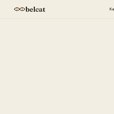
belcat
Ka