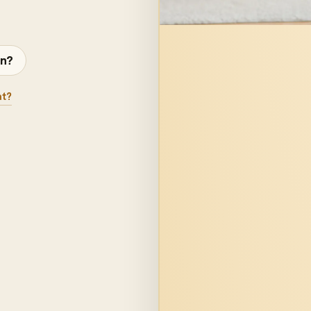
en?
at?