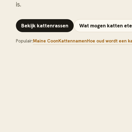
is.
Bekijk kattenrassen
Wat mogen katten et
Populair:
Maine Coon
Kattennamen
Hoe oud wordt een k