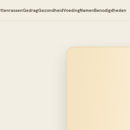
ttenrassen
Gedrag
Gezondheid
Voeding
Namen
Benodigdheden