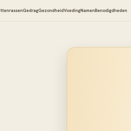
ttenrassen
Gedrag
Gezondheid
Voeding
Namen
Benodigdheden