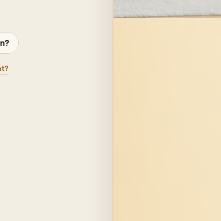
en?
at?