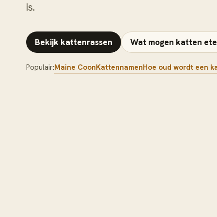
is.
Bekijk kattenrassen
Wat mogen katten et
Populair:
Maine Coon
Kattennamen
Hoe oud wordt een k