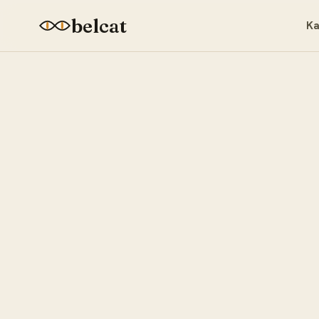
belcat
Ka